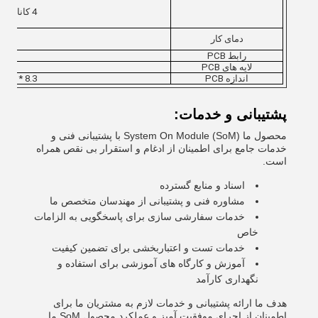
4 کانال ورودی یک طرفه SARADC با وضوح 10 بیتی تا 1MS/s
دمای کار
رابط PCB
لایه های PCB
اندازه PCB
mm):62 * 40 * 8.3
پشتیبانی و خدمات:
محصول ما System On Module (SoM) با پشتیبانی فنی و
خدمات جامع برای اطمینان از ادغام و استقرار بی نقص همراه
است.
اسناد و منابع گسترده
مشاوره فنی و پشتیبانی از مهندسان متخصص ما
خدمات سفارشی سازی برای پاسخگویی به الزامات
خاص
خدمات تست و اعتباربخشی برای تضمین کیفیت
آموزش و کارگاه های آموزشی برای استفاده و
نگهداری کارآمد
هدف ما ارائه پشتیبانی و خدمات لازم به مشتریان ما برای
اطمینان از اجرای موفقیت آمیز و عملکرد محصول SoM ما