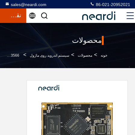
sales@neardi.com
86-021-20952021
نقل قول
محصولات
>
>
>
خونه
محصولات
سیستم اندروید روی ماژول
LCB3566 سیستم اندرویدی با ماژول با پی سی ال ای 1x PCIe2.1 با یک خط