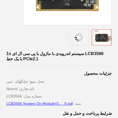
LCB3566 سیستم اندرویدی با ماژول با پی سی ال ای 1x
PCIe2.1 با یک خط
جزئیات محصول
محل منبع: شانگهای، چین
نام تجاری: Neardi
شماره مدل: LCB3566
سند:
LCB3566 System On ModuleV1.....0.pdf
شرایط پرداخت و حمل و نقل