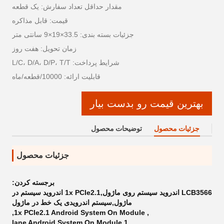
مقدار حداقل تعداد سفارش: یک قطعه
قیمت: قابل مذاکره
جزئیات بسته بندی: 33.5×19×9 سانتی متر
زمان تحویل: هفت روز
شرایط پرداخت: L/C، D/A، D/P، T/T
قابلیت ارائه: 10000/قطعه/ماه
بهترین قیمت رو بدست بیار
جزئیات محصول
توضیحات محصول
جزئیات محصول
برجسته کردن:
LCB3566 اندروید سیستم روی ماژول,1x PCIe2.1 اندروید سیستم در
ماژول,سیستم اندرویدی یک خط در ماژول
,
1x PCIe2.1 Android System On Module
,
1 lane Android System On Module