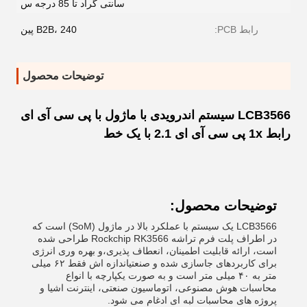
سانتی گراد تا 85 درجه س
رابط PCB:
B2B، 240 پین
توضیحات محصول
LCB3566 سیستم اندرویدی با ماژول با پی سی آی ای
رابط 1x پی سی آی ای 2.1 با یک خط
توضیحات محصول:
LCB3566 یک سیستم با عملکرد بالا در ماژول (SoM) است که
در اطراف پلت فرم تراشه Rockchip RK3566 طراحی شده
است، ارائه قابلیت اطمینان، انعطاف پذیری،و بهره وری انرژی
برای کاربردهای جاسازی شده و صنعتیاندازه اش فقط ۶۲ میلی
متر به ۴۰ میلی متر است و به صورت یکپارچه با انواع
محاسبات هوش مصنوعی، اتوماسیون صنعتی، اینترنت اشیا و
پروژه های محاسبات لبه ای ادغام می شود.