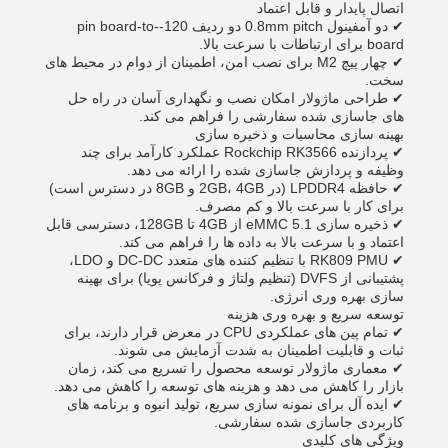
اتصال پایدار و قابل اعتماد
✔ دو آمفینول 0.8mm pitch دو ردیف 120-pin board-to-
board برای ارتباطات با سرعت بالا.
✔ چهار پیچ M2 برای نصب امن، اطمینان از دوام در محیط های
سخت.
✔ طراحی ماژولار امکان نصب و نگهداری آسان در راه حل
های جاسازی شده سفارشی را فراهم می کند.
بهینه سازی محاسبات و ذخیره سازی
✔ پردازنده Rockchip RK3566 عملکرد کارآمد برای چند
وظیفه و پردازش جاسازی شده را ارائه می دهد.
✔ حافظه LPDDR4 (در 2GB، 4GB و 8GB در دسترس است)
برای کار با سرعت بالا و کم مصرف.
✔ ذخیره سازی eMMC 5.1 از 4GB تا 128GB، دسترسی قابل
اعتماد و با سرعت بالا به داده ها را فراهم می کند.
✔ RK809 PMU با تنظیم کننده های متعدد DC-DC و LDO،
پشتیبانی از DVFS (تنظیم ولتاژ و فرکانس پویا) برای بهینه
سازی بهره وری انرژی.
توسعه سریع و بهره وری هزینه
✔ تمام پین های عملکردی CPU در معرض قرار دارند، برای
ثبات و قابلیت اطمینان به شدت آزمایش می شوند.
✔ معماری ماژولار توسعه محصول را تسریع می کند، زمان
بازار را کاهش می دهد و هزینه های توسعه را کاهش می دهد.
✔ ایده آل برای نمونه سازی سریع، تولید انبوه و برنامه های
کاربردی جاسازی شده سفارشی.
ویژگی های کلیدی