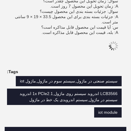
سوال: زمان تحویل این محصول چقدر است؟
A: زمان تحویل این محصول 7 روز است.
سوال: جزئیات بسته بندی این محصول چیست؟
A: جزئیات بسته بندی برای این محصول 33.5 × 19 × 9 سانتی
متر است.
س: آیا قیمت این محصول قابل مذاکره است؟
A: بله، قیمت این محصول قابل مذاکره است.
Tags:
سیستم صنعتی در ماژول,سیستم سوم در ماژول,ماژول iot
LCB3566 اندروید سیستم روی ماژول,1x PCIe2.1 اندروید
سیستم در ماژول,سیستم اندرویدی یک خط در ماژول
iot module