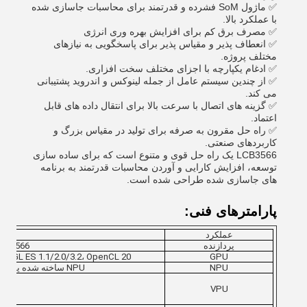
✅ ماژول SoM فشرده و قدرتمند برای محاسبات جاسازی شده
با عملکرد بالا.
✅ مصرف برق کم برای افزایش بهره وری انرژی
✅ انعطاف پذیر و مقیاس پذیر برای پاسخگویی به نیازهای
مختلف پروژه.
✅ ادغام یکپارچه با اجزای مختلف سخت افزاری.
✅ از چندین سیستم عامل از جمله لینوکس و اندروید پشتیبانی
می کند.
✅ گزینه های اتصال با سرعت بالا برای انتقال داده های قابل
اعتماد.
✅ راه حل مقرون به صرفه برای تولید در مقیاس بزرگ و
کاربردهای صنعتی.
LCB3566 یک راه حل قوی و متنوع است که برای ساده سازی
توسعه، افزایش کارایی و آوردن محاسبات قدرتمند به برنامه
های جاسازی شده طراحی شده است.
پارامترهای فنی:
عملکرد
پردازنده
RK3566، فرآیند 22nm، چهار هسته ای 64-it Cortex-A55
GPU
ARM G52 2EE، OpenGL ES 1.1/2.0/3.2، OpenCL 20"ولکان 1"1، موتور گراف
NPU
NPU ساخته شده پشتیبانی می کند INT8 / INT16 / FP16 / BFP16 عملیات ترکیبی MAC.
VPU