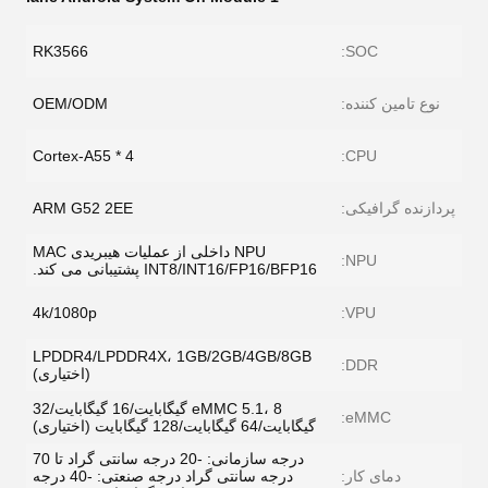
RK3566
SOC:
نوع تامین کننده:
OEM/ODM
4 * Cortex-A55
CPU:
پردازنده گرافیکی:
ARM G52 2EE
NPU داخلی از عملیات هیبریدی MAC
NPU:
INT8/INT16/FP16/BFP16 پشتیبانی می کند.
4k/1080p
VPU:
LPDDR4/LPDDR4X، 1GB/2GB/4GB/8GB
DDR:
(اختیاری)
eMMC 5.1، 8 گیگابایت/16 گیگابایت/32
eMMC:
گیگابایت/64 گیگابایت/128 گیگابایت (اختیاری)
درجه سازمانی: -20 درجه سانتی گراد تا 70
دمای کار:
درجه سانتی گراد درجه صنعتی: -40 درجه