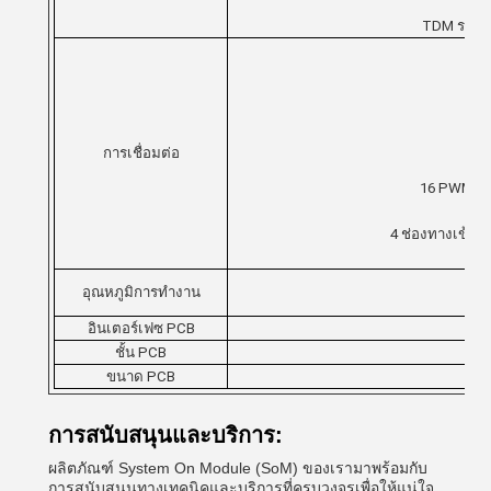
TDM รองรับ
GMA
การเชื่อมต่อ
16 PWM บน
4 ช่องทางเข้าแ
อุณหภูมิการทํางาน
อินเตอร์เฟซ PCB
ชั้น PCB
ขนาด PCB
L* 
การสนับสนุนและบริการ:
ผลิตภัณฑ์ System On Module (SoM) ของเรามาพร้อมกับ
การสนับสนุนทางเทคนิคและบริการที่ครบวงจรเพื่อให้แน่ใจ