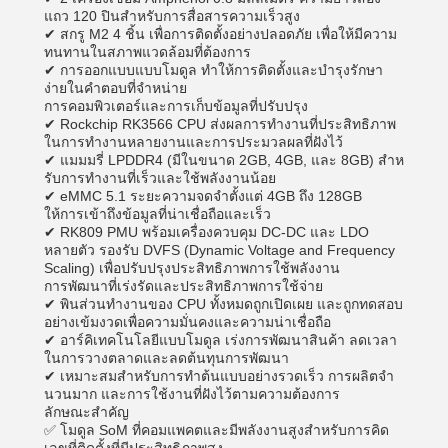
แถว 120 ปินสําหรับการสื่อสารความเร็วสูง
✔ สกรู M2 4 ชิ้น เพื่อการติดตั้งอย่างปลอดภัย เพื่อให้มีความ
ทนทานในสภาพแวดล้อมที่ต้องการ
✔ การออกแบบแบบโมดูล ทําให้การติดตั้งและบํารุงรักษา
ง่ายในคําตอบที่จําหน่าย
การคอมพิวเตอร์และการเก็บข้อมูลที่ปรับปรุง
✔ Rockchip RK3566 CPU ส่งผลการทํางานที่ประสิทธิภาพ
ในการทํางานหลายงานและการประมวลผลที่ฝังไว้
✔ แมมมรี่ LPDDR4 (มีในขนาด 2GB, 4GB, และ 8GB) สําห
รับการทํางานที่เร็วและใช้พลังงานน้อย
✔ eMMC 5.1 ระยะความจดจําตั้งแต่ 4GB ถึง 128GB
ให้การเข้าถึงข้อมูลที่น่าเชื่อถือและเร็ว
✔ RK809 PMU พร้อมเครื่องควบคุม DC-DC และ LDO
หลายตัว รองรับ DVFS (Dynamic Voltage and Frequency
Scaling) เพื่อปรับปรุงประสิทธิภาพการใช้พลังงาน
การพัฒนาที่เร่งรัดและประสิทธิภาพการใช้จ่าย
✔ พินส่วนทํางานของ CPU ทั้งหมดถูกเปิดเผย และถูกทดสอบ
อย่างเข้มงวดเพื่อความมั่นคงและความน่าเชื่อถือ
✔ อาร์คิเทคโนโลยีแบบโมดูล เร่งการพัฒนาสินค้า ลดเวลา
ในการวางตลาดและลดต้นทุนการพัฒนา
✔ เหมาะสมสําหรับการทําต้นแบบอย่างรวดเร็ว การผลิตจํา
นวนมาก และการใช้งานที่ฝังไว้ตามความต้องการ
ลักษณะสําคัญ
✅ โมดูล SoM ที่คอมแพคตและมีพลังงานสูงสําหรับการคิด