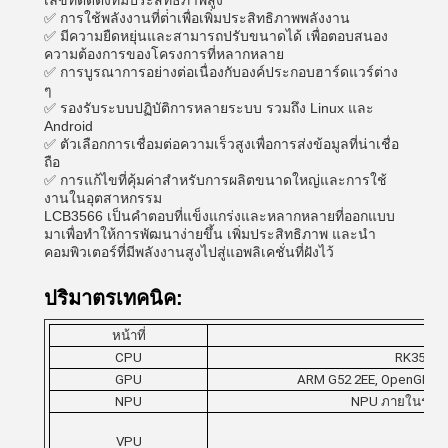
เลขที่ติดตั้งที่มีประสิทธิภาพสูง
✅ การใช้พลังงานที่ต่ําเพื่อเพิ่มประสิทธิภาพพลังงาน
✅ มีความยืดหยุ่นและสามารถปรับขนาดได้ เพื่อตอบสนอง
ความต้องการของโครงการที่หลากหลาย
✅ การบูรณาการอย่างต่อเนื่องกับองค์ประกอบฮาร์ดแวร์ต่าง
ๆ
✅ รองรับระบบปฏิบัติการหลายระบบ รวมถึง Linux และ
Android
✅ ตัวเลือกการเชื่อมต่อความเร็วสูงเพื่อการส่งข้อมูลที่น่าเชื่อ
ถือ
✅ การแก้ไขที่คุ้มค่าสําหรับการผลิตขนาดใหญ่และการใช้
งานในอุตสาหกรรม
LCB3566 เป็นคําตอบที่แข็งแกร่งและหลากหลายที่ออกแบบ
มาเพื่อทําให้การพัฒนาง่ายขึ้น เพิ่มประสิทธิภาพ และนํา
คอมพิวเตอร์ที่มีพลังงานสูงไปสู่แอพลิเคชั่นที่ฝังไว้
ปริมาตรเทคนิค:
หน้าที่
CPU
RK3566, 
GPU
ARM G52 2EE, OpenGL ES 1.
NPU
NPU ภายในรองร
VPU