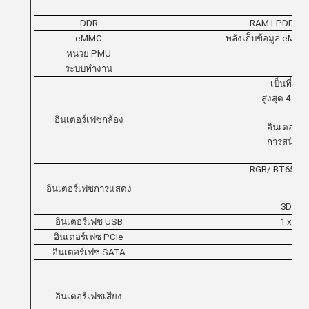
DDR
RAM LPDDR4/L
eMMC
พลังเก็บข้อมูล eMMC
หน่วย PMU
ระบบทํางาน
เป็นที่สอ
สูงสุด 4 เส
อินเ
อินเตอร์เฟซกล้อง
อินเตอร์เฟ
การสนับสนุ
รอ
RGB/ BT656/B
อินเตอร์เฟซการแสดง
3D-LU
อินเตอร์เฟซ USB
1 x US
อินเตอร์เฟซ PCIe
อินเตอร์เฟซ SATA
อินเตอร์เฟซเสียง