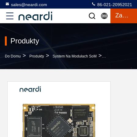
sales@neardi.com
86-021-20952021
Zacytować
Produkty
>
>
>
Do Domu
Produkty
System Na Modułach SoM
LCB3566 System N