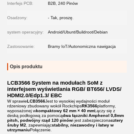
Interfejs PCB:
B2B, 240 Pinów
Osadzony:
- Tak, proszę.
system operacyjny:
Android/Ubunt/Buildroot/Debian
Zastosowanie:
Bramy IoT/Autonomiczna nawigacja
Opis produktu
LCB3566 System na modułach SoM z
interfejsem wyświetlania RGB/ BT656/ LVDS/
HDMI2.0/Edp1.3/ EBC
W sprawie
LCB3566
Jest to wysokiej wydajności moduł
rdzeniowy zbudowany wokół Rockchips
RK3566
platformy,
wyposażonej w
kompaktowy 62 mm × 40 mm
Łączy się z
deską podłogową za pomocą
dwa łączniki Amphenol 0,8mm
pitch, podwójny rząd 120 pinów
i jest zabezpieczona
cztery
śruby M2
, zapewniając
stabilny, niezawodny i łatwy w
utrzymaniu
Połączenie.