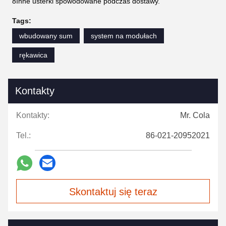
8Inne usterki spowodowane podczas dostawy.
Tags:
wbudowany sum
system na modułach
rękawica
Kontakty
Kontakty:
Mr. Cola
Tel.:
86-021-20952021
Skontaktuj się teraz