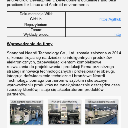
and Android Development: Development guidelines and best
practices for Linux and Android environments.
Dokumentacja Wiki:
http
GitHub:
https://github.co
h
Repozytorium:
Forum:
Wykłady wideo:
https:/
Wprowadzenie do firmy
Shanghai Neardi Technology Co., Ltd. została założona w 2014
r., koncentrując się na dziedzinie inteligentnych produktów
elektronicznych, zapewniając klientom kompleksowe
rozwiązania do projektowania i produkcji.Firma przestrzega
strategii innowacji technologicznych i profesjonalnej obsługi,
integruje doświadczenie techniczne i branżowe Neardi
Technology, pomaga partnerom w szybkim i skutecznym
wprowadzaniu produktów na rynek,skutecznie oszczędza czas
i zasoby klientów, i staje się akceleratorem produktów
partnerów.