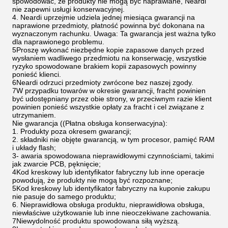
spowodować, że produkty nie mogą być naprawiane, Neardi
nie zapewni usługi konserwacyjnej.
4. Neardi uprzejmie udziela jednej miesiąca gwarancji na
naprawione przedmioty, płatność powinna być dokonana na
wyznaczonym rachunku. Uwaga: Ta gwarancja jest ważna tylko
dla naprawionego problemu.
5Proszę wykonać niezbędne kopie zapasowe danych przed
wysłaniem wadliwego przedmiotu na konserwację, wszystkie
ryzyko spowodowane brakiem kopii zapasowych powinny
ponieść klienci.
6Neardi odrzuci przedmioty zwrócone bez naszej zgody.
7W przypadku towarów w okresie gwarancji, fracht powinien
być udostępniany przez obie strony, w przeciwnym razie klient
powinien ponieść wszystkie opłaty za fracht i cel związane z
utrzymaniem.
Nie gwarancja ((Płatna obsługa konserwacyjna):
1. Produkty poza okresem gwarancji;
2. składniki nie objęte gwarancją, w tym procesor, pamięć RAM
i układy flash;
3- awaria spowodowana nieprawidłowymi czynnościami, takimi
jak zwarcie PCB, pęknięcie;
4Kod kreskowy lub identyfikator fabryczny lub inne operacje
powodują, że produkty nie mogą być rozpoznane;
5Kod kreskowy lub identyfikator fabryczny na kuponie zakupu
nie pasuje do samego produktu;
6. Nieprawidłowa obsługa produktu, nieprawidłowa obsługa,
niewłaściwe użytkowanie lub inne nieoczekiwane zachowania.
7Niewydolność produktu spowodowana siłą wyższą.