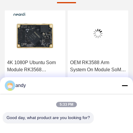
4K 1080P Ubuntu Som
OEM RK3588 Arm
Module RK3568
System On Module SoM
Komputer na modułach
LCB3588 Linux Android
LCB3568 Arm Com
Najlepszą cenę
Najlepszą cenę
andy
5:33 PM
Good day, what product are you looking for?