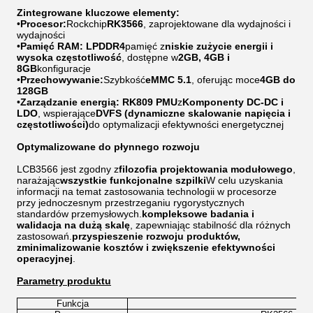
Zintegrowane kluczowe elementy:
•
Procesor:
Rockchip
RK3566
, zaprojektowane dla wydajności i
wydajności
•
Pamięć RAM:
LPDDR4
pamięć z
niskie zużycie energii i
wysoka częstotliwość
, dostępne w
2GB, 4GB i
8GB
konfiguracje
•
Przechowywanie:
Szybkość
eMMC 5.1
, oferując moce
4GB do
128GB
•
Zarządzanie energią:
RK809 PMU
z
Komponenty DC-DC i
LDO
, wspierające
DVFS (dynamiczne skalowanie napięcia i
częstotliwości)
do optymalizacji efektywności energetycznej
Optymalizowane do płynnego rozwoju
LCB3566 jest zgodny z
filozofia projektowania modułowego
,
narażając
wszystkie funkcjonalne szpilki
W celu uzyskania
informacji na temat zastosowania technologii w procesorze
przy jednoczesnym przestrzeganiu rygorystycznych
standardów przemysłowych.
kompleksowe badania i
walidacja na dużą skalę
, zapewniając stabilność dla różnych
zastosowań.
przyspieszenie rozwoju produktów,
zminimalizowanie kosztów i zwiększenie efektywności
operacyjnej
.
Parametry produktu
Funkcja