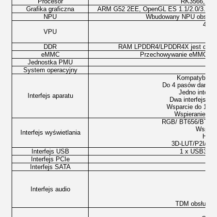
Procesor
RK3566, pro
Grafika graficzna
ARM G52 2EE, OpenGL ES 1.1/2.0/3.2, Op
NPU
Wbudowany NPU obsługu
4KP6
VPU
Ko
DDR
RAM LPDDR4/LPDDR4X jest dostęp
eMMC
Przechowywanie eMMC 5.1,
Jednostka PMU
System operacyjny
And
Kompatybilny z
Do 4 pasów danych
Jedno interf
Interfejs aparatu
Dwa interfejsy,
Wsparcie do 16 bi
Wspieranie blo
RGB/ BT656/BT112
Wsparc
Interfejs wyświetlania
HDR
3D-LUT/P2I/C
Interfejs USB
1 x USB3.0 
Interfejs PCIe
Interfejs SATA
Interfejs audio
I
TDM obsługuje 
Kom