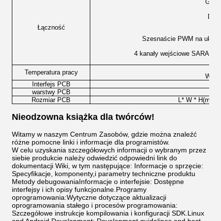
GMAC
Dzie
S
Łączność
Szesnaście PWM na układz
4 kanały wejściowe SARADC z
Poz
Temperatura pracy
Warto
Interfejs PCB
warstwy PCB
Rozmiar PCB
L* W * H(mm):6
Nieodzowna książka dla twórców!
Witamy w naszym Centrum Zasobów, gdzie można znaleźć
różne pomocne linki i informacje dla programistów.
W celu uzyskania szczegółowych informacji o wybranym przez
siebie produkcie należy odwiedzić odpowiedni link do
dokumentacji Wiki, w tym następujące: Informacje o sprzęcie:
Specyfikacje, komponenty,i parametry techniczne produktu
Metody debugowaniaInformacje o interfejsie: Dostępne
interfejsy i ich opisy funkcjonalne.Programy
oprogramowania:Wytyczne dotyczące aktualizacji
oprogramowania stałego i procesów programowania:
Szczegółowe instrukcje kompilowania i konfiguracji SDK.Linux