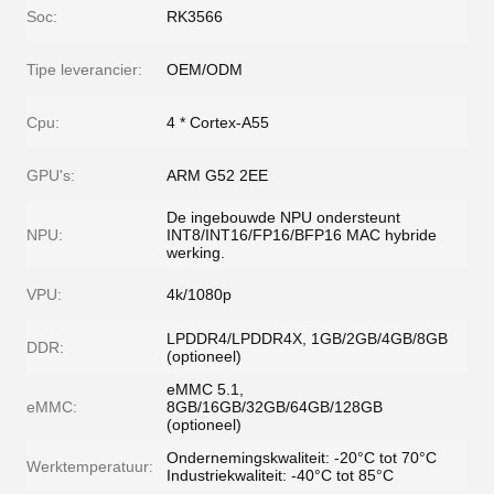
Soc:
RK3566
Tipe leverancier:
OEM/ODM
Cpu:
4 * Cortex-A55
GPU's:
ARM G52 2EE
De ingebouwde NPU ondersteunt
NPU:
INT8/INT16/FP16/BFP16 MAC hybride
werking.
VPU:
4k/1080p
LPDDR4/LPDDR4X, 1GB/2GB/4GB/8GB
DDR:
(optioneel)
eMMC 5.1,
eMMC:
8GB/16GB/32GB/64GB/128GB
(optioneel)
Ondernemingskwaliteit: -20°C tot 70°C
Werktemperatuur:
Industriekwaliteit: -40°C tot 85°C