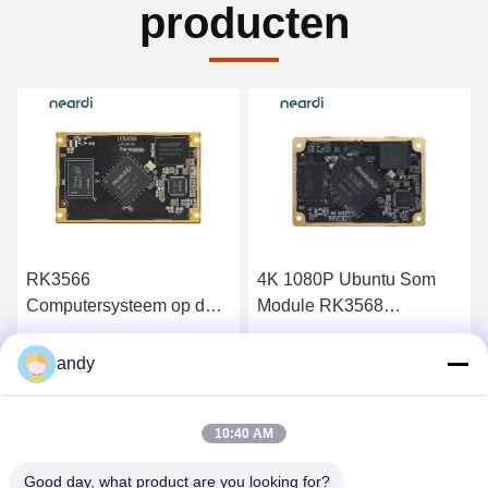
producten
RK3566
4K 1080P Ubuntu Som
Computersysteem op de
Module RK3568
module SoM LCB3566
Computer On Modules
Arm ODM
LCB3568 Arm Com
Vind de beste prijs
Vind de beste prijs
andy
10:40 AM
Good day, what product are you looking for?