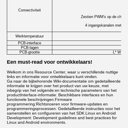
T
Connectiviteit
Zestien PWM's op de chip 
4 ingangskanalen met één
E
Werktemperatuur
Ind
PCB-interface
PCB-lagen
PCB-grootte
L* W * H
Een must-read voor ontwikkelaars!
Welkom in ons Resource Center, waar u verschillende nuttige
links en informatie voor ontwikkelaars kunt vinden.
Ga naar de bijbehorende Wiki-documentatie om gedetailleerde
informatie te krijgen over het product van uw keuze, met
inbegrip van het volgende:en technische parameters van het
productInterface-informatie: Beschikbare interfaces en hun
functionele beschrijvingen.Firmware
programmering:Richtsnoeren voor firmware-updates en
programmeringsprocessen: Gedetailleerde instructies voor het
samenstellen en configureren van het SDK.Linux en Android
Development: Development guidelines and best practices for
Linux and Android environments.