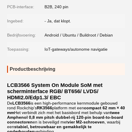
PCB-interface:
B2B, 240 pin
Ingebed:
- Ja, dat klopt.
Bedrijfsvoering:
Android / Ubuntu / Buildroot / Debian
Toepassing:
IoT-gateways/autonome navigatie
Productbeschrijving
LCB3566 System On Module SoM met
scherminterface RGB/ BT656/ LVDS/
HDMI2.0/Edp1.3/ EBC
De
LCB3566
is een high-performance kernmodule gebouwd
rond Rockchip's
RK3566
platform met een
compact 62 mm × 40
mm
Het verbindt zich met het basisbord met behulp van
twee
Amphenol 0,8 mm pitch dubbel-rij 120-pin board-to-board
connectoren
en is beveiligd met
vier M2-schroeven
, waarbij
een
stabiel, betrouwbaar en gemakkelijk te
onderhouden
verbinding.