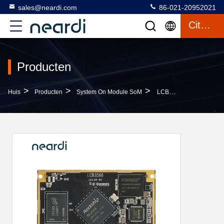
sales@neardi.com
86-021-20952021
Citaat
Producten
>
>
>
Huis
Producten
System On Module SoM
LCB3566 System On Module SoM Met Scherminterface RGB/ BT656/ LVDS/ HDMI2.0/Edp1.3/ EBC