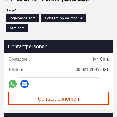
8. andere storingen veroorzaakt tijdens de levering.
Tags:
ingebedde som
systeem op de module
arm som
Contactpersonen
Contactpersonen:
Mr. Cola
Telefoon:
86-021-20952021
Contact opnemen