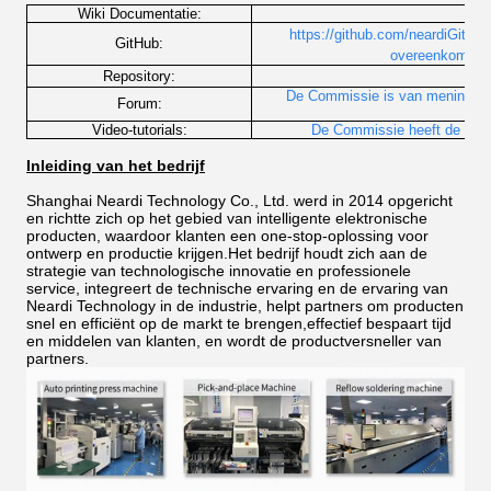
Wiki Documentatie:
http
https://github.com/neardiGitLab
GitHub:
overeenkomst h
h
Repository:
De Commissie is van mening d
Forum:
Video-tutorials:
De Commissie heeft de Comm
Inleiding van het bedrijf
Shanghai Neardi Technology Co., Ltd. werd in 2014 opgericht
en richtte zich op het gebied van intelligente elektronische
producten, waardoor klanten een one-stop-oplossing voor
ontwerp en productie krijgen.Het bedrijf houdt zich aan de
strategie van technologische innovatie en professionele
service, integreert de technische ervaring en de ervaring van
Neardi Technology in de industrie, helpt partners om producten
snel en efficiënt op de markt te brengen,effectief bespaart tijd
en middelen van klanten, en wordt de productversneller van
partners.