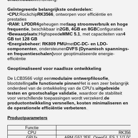
Geïntegreerde belangrijkste onderdelen:
•
CPU:
Rockchip
RK3566
, ontworpen voor efficiëntie en
prestaties
•
RAM:
LPDDR4
geheugen met
laag stroomverbruik en hoge
frequentie
, beschikbaar in
2GB, 4GB en 8GB
Configuraties
•
Bewaarplaats:
Highspeed
eMMC 5.1
, met capaciteiten van
4
GB tot 128 GB
•
Energiebeheer:
RK809 PMU
met
DC-DC- en LDO-
componenten
, ondersteunen
DVFS (Dynamisch spannings-
en frequentieschalen)
voor geoptimaliseerde energie-
efficiëntie
Geoptimaliseerd voor naadloze ontwikkeling
De LCB3566 volgt een
modulaire ontwerpfilosofie
,
blootstelling
alle functionele pinnen
Het is een zeer belangrijk
onderdeel van de ontwikkeling van de CPU's.
uitgebreide
testen en grootschalige validatie
, waardoor de stabiliteit
voor verschillende toepassingen wordt verzekerd.
de
productontwikkeling versnellen, kosten minimaliseren en
de operationele efficiëntie verbeteren
.
Productparameters
Functie
CPU
RK3566, 22
GPU's
ARM G52 2EE, OpenGL ES 1.1/2.0/32, Op