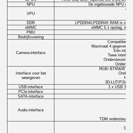
NPU
De ingebouwde NPU onde
4KP6
VPU
1
DDR
LPDDR4/LPDDR4X RAM is verkrijgb
eMMC
eMMC 5.1 opslag, met 
PMU
Bedrijfsvoering
And
Compatibel met
Maximaal 4 gegevensspo
Eén interf
Camera-interface
Twee interface
Ondersteuning tot
Ondersteu
RGB/ BT656/BT112
Interface voor het
Onderste
weergeven
HDR
3D-LUT/P2I/C
USB-interface
1 x USB 3.0 
PCIe-interface
SATA-interface
Audio-interface
I2
TDM ondersteunt m
Co
GMAC