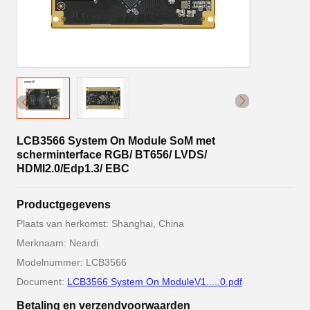
LCB3566 System On Module SoM met
scherminterface RGB/ BT656/ LVDS/
HDMI2.0/Edp1.3/ EBC
Productgegevens
Plaats van herkomst: Shanghai, China
Merknaam: Neardi
Modelnummer: LCB3566
Document:
LCB3566 System On ModuleV1.....0.pdf
Betaling en verzendvoorwaarden