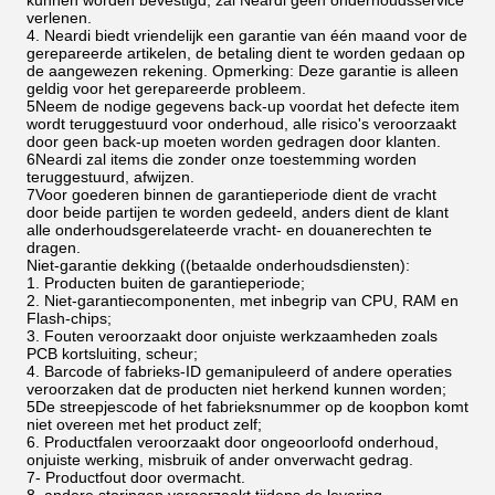
kunnen worden bevestigd, zal Neardi geen onderhoudsservice
verlenen.
4. Neardi biedt vriendelijk een garantie van één maand voor de
gerepareerde artikelen, de betaling dient te worden gedaan op
de aangewezen rekening. Opmerking: Deze garantie is alleen
geldig voor het gerepareerde probleem.
5Neem de nodige gegevens back-up voordat het defecte item
wordt teruggestuurd voor onderhoud, alle risico's veroorzaakt
door geen back-up moeten worden gedragen door klanten.
6Neardi zal items die zonder onze toestemming worden
teruggestuurd, afwijzen.
7Voor goederen binnen de garantieperiode dient de vracht
door beide partijen te worden gedeeld, anders dient de klant
alle onderhoudsgerelateerde vracht- en douanerechten te
dragen.
Niet-garantie dekking ((betaalde onderhoudsdiensten):
1. Producten buiten de garantieperiode;
2. Niet-garantiecomponenten, met inbegrip van CPU, RAM en
Flash-chips;
3. Fouten veroorzaakt door onjuiste werkzaamheden zoals
PCB kortsluiting, scheur;
4. Barcode of fabrieks-ID gemanipuleerd of andere operaties
veroorzaken dat de producten niet herkend kunnen worden;
5De streepjescode of het fabrieksnummer op de koopbon komt
niet overeen met het product zelf;
6. Productfalen veroorzaakt door ongeoorloofd onderhoud,
onjuiste werking, misbruik of ander onverwacht gedrag.
7- Productfout door overmacht.