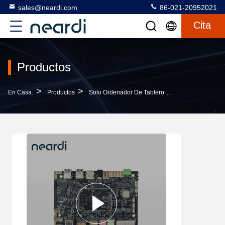
sales@neardi.com
86-021-20952021
Cita
Productos
>
>
>
En Casa.
Productos
Solo Ordenador De Tablero
RK3568 Linux S