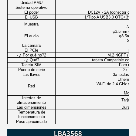
Unidad PMU
Sistema operativo
And
El poder
DC12V - 2A (conector de o
El USB
1*Tipo A USB3.0 OTG+3*Tip
T
Muestra
LVDS 
φ3.5mm conec
El audio
φ3.5mm c
Salid
La cámara
1
El PCIe
min
- ¿ Por qué no?2
M.2 NGFF (M-K
- ¿ Qué?
tarjeta Compatible con e
Tarjeta SIM
Foro micr
Puerto de serie
2x Uar
Las llaves
3x teclas (al
Ethernet 
Wi-Fi de 2,4 GHz y 5
Red
Modulo
Interfaz de
Tarjeta
almacenamiento
Las dimensiones
Duració
Temperatura de
funcionamiento
Peso aproximado
11