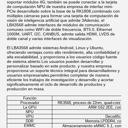
soportar módulos 4G, también se puede conectar a la tarjeta
de computación NPU de nuestra empresa de interfaz mini-
PCIe desarrollado sobre la base de la RK1808,combinado con
múltiples cámaras para formar una tarjeta de computación de
visión de inteligencia artificial que admite 3Además, el
LBA3568 admite interfaces de módulos de comunicación
comunes como WIFI de doble frecuencia, BT5.0, Ethernet
1000M, UART, I2C, CANBUS, admite salida HDMI, LVDS de
doble canal y varias interfaces de visualización.
El LBA3568 admite sistemas Android, Linux y Ubuntu,
ofreciendo ventajas como alto rendimiento, alta confiabilidad y
alta escalabilidad, y proporciona a los usuarios código fuente
de sistema abierto.Los usuarios pueden desarrollar y
personalizar basado en este producto, y nuestra empresa
proporciona un soporte técnico integral para desarrolladores y
usuarios empresariales,permitirles completar de manera
eficiente los trabajos de investigación y desarrollo y acortar
significativamente el ciclo de desarrollo de productos y
producción en masa.
Función
Procesador
RK3568, proceso de 22nm, quad-core de 64
La GPU
ARM G52 2EE, con hardw
NPU
VPU
Decodificació
DDR
Memoria LPDDR4, con opc
EMMC
Almacenamiento eMMC 5.1, con opc