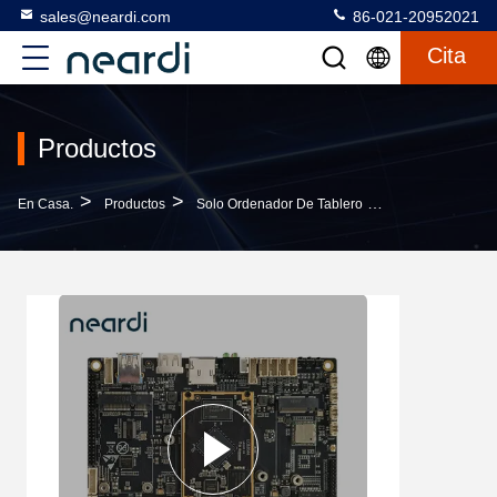
sales@neardi.com
86-021-20952021
Cita
Productos
>
>
>
En Casa.
Productos
Solo Ordenador De Tablero
Rockchip LKD356