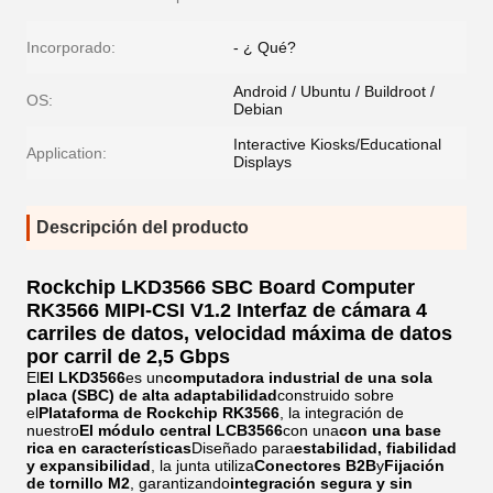
Incorporado:
- ¿ Qué?
Android / Ubuntu / Buildroot /
OS:
Debian
Interactive Kiosks/Educational
Application:
Displays
Descripción del producto
Rockchip LKD3566 SBC Board Computer
RK3566 MIPI-CSI V1.2 Interfaz de cámara 4
carriles de datos, velocidad máxima de datos
por carril de 2,5 Gbps
El
El LKD3566
es un
computadora industrial de una sola
placa (SBC) de alta adaptabilidad
construido sobre
el
Plataforma de Rockchip RK3566
, la integración de
nuestro
El módulo central LCB3566
con una
con una base
rica en características
Diseñado para
estabilidad, fiabilidad
y expansibilidad
, la junta utiliza
Conectores B2B
y
Fijación
de tornillo M2
, garantizando
integración segura y sin