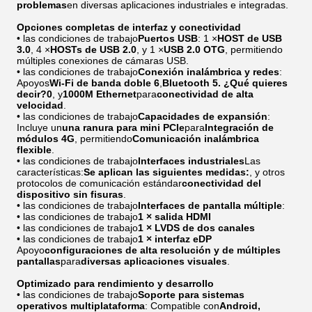
problemas
en diversas aplicaciones industriales e integradas.
Opciones completas de interfaz y conectividad
• las condiciones de trabajo
Puertos USB
: 1 ×
HOST de USB
3.0
, 4 ×
HOSTs de USB 2.0
, y 1 ×
USB 2.0 OTG
, permitiendo
múltiples conexiones de cámaras USB.
• las condiciones de trabajo
Conexión inalámbrica y redes
:
Apoyos
Wi-Fi de banda doble 6
,
Bluetooth 5. ¿Qué quieres
decir?0
, y
1000M Ethernet
para
conectividad de alta
velocidad
.
• las condiciones de trabajo
Capacidades de expansión
:
Incluye un
una ranura para mini PCIe
para
Integración de
módulos 4G
, permitiendo
Comunicación inalámbrica
flexible
.
• las condiciones de trabajo
Interfaces industriales
Las
características:
Se aplican las siguientes medidas:
, y otros
protocolos de comunicación estándar
conectividad del
dispositivo sin fisuras
.
• las condiciones de trabajo
Interfaces de pantalla múltiple
:
• las condiciones de trabajo
1 × salida HDMI
• las condiciones de trabajo
1 × LVDS de dos canales
• las condiciones de trabajo
1 × interfaz eDP
Apoyo
configuraciones de alta resolución y de múltiples
pantallas
para
diversas aplicaciones visuales
.
Optimizado para rendimiento y desarrollo
• las condiciones de trabajo
Soporte para sistemas
operativos multiplataforma
: Compatible con
Android,