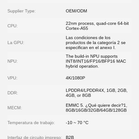
Supplier Type:
OEM/ODM
22nm process, quad-core 64-bit
CPU:
Cortex-A55
Las condiciones de los
La GPU:
productos de la categoría 2 se
especifican en el anexo I.
The build-in NPU supports
NPU:
INT8/INT16/FP16/BFP16 MAC
hybrid operation.
VPU:
4K/1080P
LPDDR4/LPDDR4X, 1GB, 2GB,
DDR:
4GB, or 8GB
EMMC 5. ¿Qué quiere decir?1,
MECM:
8GB/16GB/32GB/64GB/128GB
Temperatura de trabajo:
-10 ~ 70 °C
Interfaz de circuito impreso:
B2B