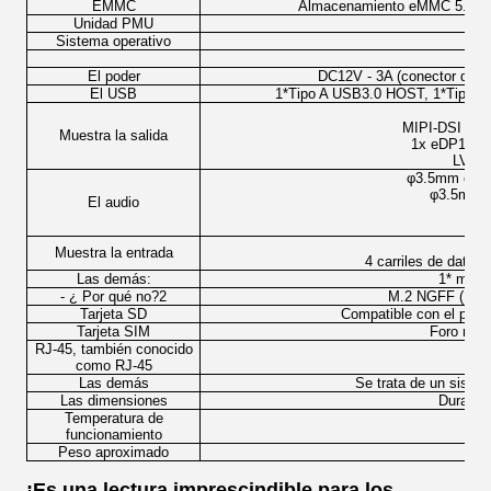
EMMC
Almacenamiento eMMC 5.1, c
Unidad PMU
Sistema operativo
And
El poder
DC12V - 3A (conector de o
El USB
1*Tipo A USB3.0 HOST, 1*Tipo 
T
MIPI-DSI V1.
Muestra la salida
1x eDP1.3 d
LVDS 
φ3.5mm conec
φ3.5mm c
El audio
Sal
In
Muestra la entrada
4 carriles de datos
Las demás:
1* mini
- ¿ Por qué no?2
M.2 NGFF (M-K
Tarjeta SD
Compatible con el proto
Tarjeta SIM
Foro micr
RJ-45, también conocido
como RJ-45
Las demás
Se trata de un siste
Las dimensiones
Duració
Temperatura de
funcionamiento
Peso aproximado
1
¡Es una lectura imprescindible para los