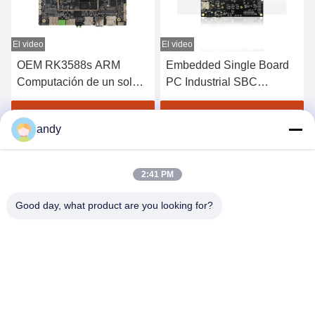
El video
El video
E
OEM RK3588s ARM
Embedded Single Board
Computación de un solo
PC Industrial SBC
tablero AI Arm SBC
LKD3399 y Android
LBA3588S 128GB
RK3399 también incluye
Obtenga el mejor precio
Obtenga el mejor precio
andy
un sistema operativo para
PC.
2:41 PM
Good day, what product are you looking for?
SHANGHAI NEARDI TECHNOLOGY CO.,
LTD.
sales@neardi.com