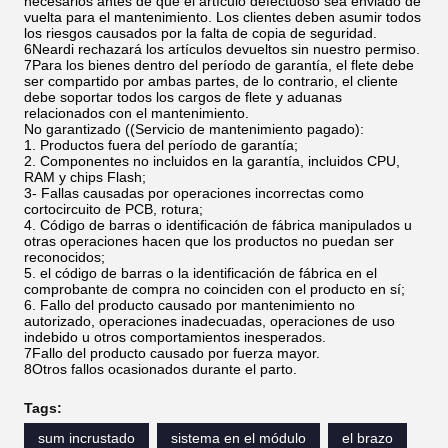
necesarios antes de que el artículo defectuoso sea enviado de
vuelta para el mantenimiento. Los clientes deben asumir todos
los riesgos causados por la falta de copia de seguridad.
6Neardi rechazará los artículos devueltos sin nuestro permiso.
7Para los bienes dentro del período de garantía, el flete debe
ser compartido por ambas partes, de lo contrario, el cliente
debe soportar todos los cargos de flete y aduanas
relacionados con el mantenimiento.
No garantizado ((Servicio de mantenimiento pagado):
1. Productos fuera del período de garantía;
2. Componentes no incluidos en la garantía, incluidos CPU,
RAM y chips Flash;
3- Fallas causadas por operaciones incorrectas como
cortocircuito de PCB, rotura;
4. Código de barras o identificación de fábrica manipulados u
otras operaciones hacen que los productos no puedan ser
reconocidos;
5. el código de barras o la identificación de fábrica en el
comprobante de compra no coinciden con el producto en sí;
6. Fallo del producto causado por mantenimiento no
autorizado, operaciones inadecuadas, operaciones de uso
indebido u otros comportamientos inesperados.
7Fallo del producto causado por fuerza mayor.
8Otros fallos ocasionados durante el parto.
Tags:
sum incrustado
sistema en el módulo
el brazo