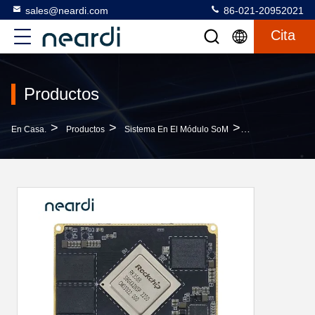
sales@neardi.com
86-021-20952021
Cita
Productos
>
>
>
En Casa.
Productos
Sistema En El Módulo SoM
LCS3588 SoM Sis