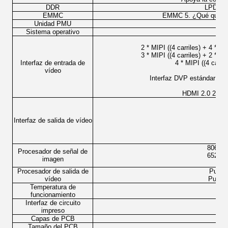
DDR
LPDDR4
EMMC
EMMC 5. ¿Qué quieres
Unidad PMU
Sistema operativo
And
2 * MIPI ((4 carriles) + 4 * M
3 * MIPI ((4 carriles) + 2 * M
Interfaz de entrada de
4 * MIPI ((4 carri
vídeo
Interfaz DVP estándar de 
HDMI 2.0 2160
Interfaz de salida de vídeo
1
8064*6
Procesador de señal de
6528*4
imagen
Procesador de salida de
Puert
vídeo
Puerto
Temperatura de
G
funcionamiento
Interfaz de circuito
impreso
B2B
Capas de PCB
Tamaño del PCB