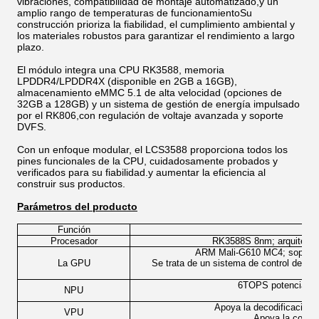
vibraciones, compatibilidad de montaje automatizado,y un
amplio rango de temperaturas de funcionamientoSu
construcción prioriza la fiabilidad, el cumplimiento ambiental y
los materiales robustos para garantizar el rendimiento a largo
plazo.
El módulo integra una CPU RK3588, memoria
LPDDR4/LPDDR4X (disponible en 2GB a 16GB),
almacenamiento eMMC 5.1 de alta velocidad (opciones de
32GB a 128GB) y un sistema de gestión de energía impulsado
por el RK806,con regulación de voltaje avanzada y soporte
DVFS.
Con un enfoque modular, el LCS3588 proporciona todos los
pines funcionales de la CPU, cuidadosamente probados y
verificados para su fiabilidad.y aumentar la eficiencia al
construir sus productos.
Parámetros del producto
Función
Procesador
RK3588S 8nm; arquitectur
ARM Mali-G610 MC4; soporta 
La GPU
Se trata de un sistema de control de la
6TOPS potencia de 
NPU
I
Apoya la decodificación
VPU
Apoya la codifi