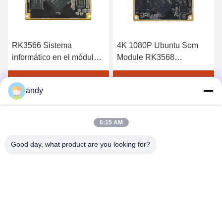
RK3566 Sistema
4K 1080P Ubuntu Som
informático en el módulo
Module RK3568
b
SoM LCB3566 Brazo
Computadora en módulos
ODM
LCB3568 Arm Com
Obtenga el mejor precio
Obtenga el mejor precio
andy
6:15 AM
Good day, what product are you looking for?
SHANGHAI NEARDI TECHNOLOGY CO.,
LTD.
sales@neardi.com