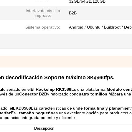
32GB/64GB/128GB
Interfaz de circuito
B2B
impreso:
Sistema operativo:
Android / Ubuntu / Buildroot / Deb
 decodificación Soporte máximo 8K@60fps,
il
diseñado en el
El Rockchip RK3588
Es una plataforma.
Modulo cent
avés de un
Conector B2B
y reforzado con
cuatro tornillos M2
para una
ado, el
LKD3588
Las características de un
de forma fina y plana
mient
terfaz
Es...
tamaño pequeño
es una excelente opción para productos 
mputación integrada potente y eficiente.
Descripción