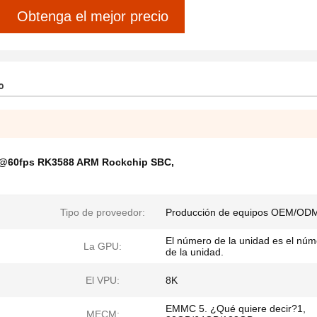
Obtenga el mejor precio
o
@60fps RK3588 ARM Rockchip SBC
,
Tipo de proveedor:
Producción de equipos OEM/OD
El número de la unidad es el núm
La GPU:
de la unidad.
El VPU:
8K
EMMC 5. ¿Qué quiere decir?1,
MECM: