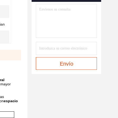
ian
Envío
ral
 mayor
ras
con
espacio