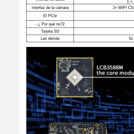
1 × 
Interfaz de la cámara
2× MIPI CSI 
El PCIe
- ¿ Por qué no?2
Tarjeta SD
Las demás
5x