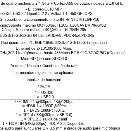
de cuatro núcleos a 2,4 GHz + Cortex-A55 de cuatro núcleos a 1,8 GHz
• El correo-G610 MP4
OpenGL ES3.2 / OpenCL 2.2 / Vulkan1.1, 450 GFLOPS
, soporta el funcionamiento mixto INT4/INT8/INT16/FP16
ación:Soporte máximo 8K@60fps, H.265/H.264/AV1/VP9/AVS2
Código: Soporte máximo 8K@60fps, H.264/H.265
B/8GB/16GB/32GB 64 bits LPDDR4/LPDDR4x/LPDDR5
Qué quiere decir?1, 8GB/16GB/32GB/64GB/128GB ((opcional)
Ethernet de 2x10/100/1000 Mbps
 GHz,802.11a/b/g/n/ac/ax, hasta 433Mbps.BT 5.02G/3G/4G/5G ((Opcional)
MicroSD (TF) con SDIO3.0
Android / Ubuntu / Construcción de raíz
Las medidas siguientes se aplicarán:
Interfaz de hardware
12V/2A
4 × USB30
1 × USB2.0
2×HDMI 2.1 @60fps o 4K@120fps
1×HDMI 1.4 1080P@60fps
1 × LVDS 1080P@60HZ
1 × DP1.4 ((8K@30fps, USB 3.0)
1 × DP1.2 2 salida de carril
1 × HDMI-IN ((4K@60fps), HDCP 2.3 Disponible.
de audio para auriculares 1 × 3,5 mm entrada de audio para micrófonos