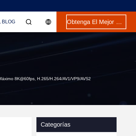
Obtenga El Mejor Precio
L BLOG
Máximo 8K@60fps, H.265/H.264/AV1/VP9/AVS2
Categorías