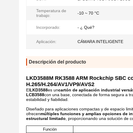
Temperatura de
-10 ~ 70 °C
trabajo:
Incorporado:
- ¿ Qué?
Aplicación:
CÁMARA INTELIGENTE
Descripción del producto
LKD3588M RK3588 ARM Rockchip SBC con
H.265/H.264/AV1/VP9/AVS2
El
LKD3588
es un
cartón de aplicación industrial versát
LCB3588
con una base, conectada de forma segura a tr
estabilidad y fiabilidad.
Diseñado para aplicaciones compactas y de espacio limit
ofrecen
múltiples funciones y amplias opciones de in
estructural limitado
, proporcionando una solución de co
Función