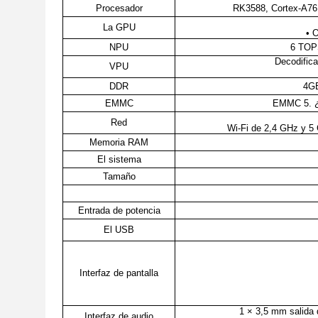
Procesador
RK3588, Cortex-A76 
La GPU
• 
NPU
6 TOPS
Decodific
VPU
DDR
4G
EMMC
EMMC 5. ¿
Red
Wi-Fi de 2,4 GHz y 5
Memoria RAM
El sistema
Tamaño
Entrada de potencia
El USB
Interfaz de pantalla
1 × 3,5 mm salida 
Interfaz de audio