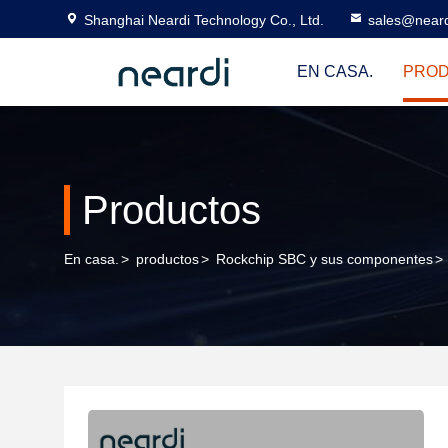
Shanghai Neardi Technology Co., Ltd.
sales@near
EN CASA.
PRO
Productos
En casa.
>
productos
>
Rockchip SBC y sus componentes
>