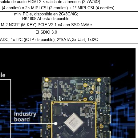
salida de audio HDMI 2 × salida de altavoces (2.7W/4Ω)
(4 carriles) o 2× MIPI CSI (2 carriles) + 1* MIPI CSI (4 carriles)
mini PCIe, disponible en 2G/3G/4G;
RK1808 AI está disponible.
M.2 NGFF (M-KEY) PCIE V2.1 x4 con SSD NVMe
El SDIO 3.0
 ADC, 1x I2C ((CTP disponible), 2*SATA,3x Uart, 1xI2C