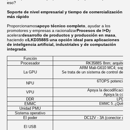
eso?
Soporte de nivel empresarial y tiempo de comercialización
más rápido
Proporcionamos
apoyo técnico completo
, ayudar a los
promotores y empresas a racionalizar
Procesos de I+D
y
acelerar
desarrollo de productos y producción en masa
,
haciendo el
LKD3588S una opción ideal para aplicaciones
de inteligencia artificial, industriales y de computación
integrada
.
Función
Procesador
RK3588S 8nm; arquitectur
ARM Mali-G610 MC4; soporta 
La GPU
Se trata de un sistema de control de la
6TOPS potencia de 
NPU
Se 
Apoya la decodificación
VPU
Apoya la codif
DDR
LPDDR4
EMMC
EMMC 5. ¿Qué quie
Unidad PMU
Sistema operativo
And
El poder
DC12V - 3A (conector de o
El USB