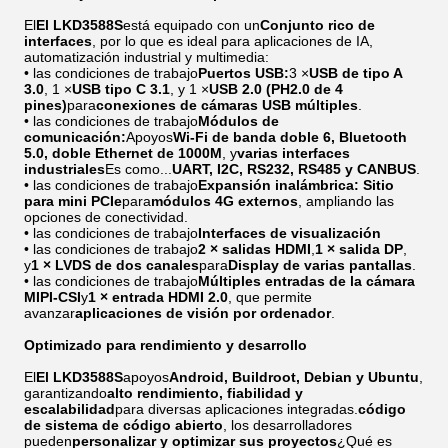
El
El LKD3588S
está equipado con un
Conjunto rico de
interfaces
, por lo que es ideal para aplicaciones de IA,
automatización industrial y multimedia:
• las condiciones de trabajo
Puertos USB:
3 ×
USB de tipo A
3.0
, 1 ×
USB tipo C 3.1
, y 1 ×
USB 2.0 (PH2.0 de 4
pines)
para
conexiones de cámaras USB múltiples
.
• las condiciones de trabajo
Módulos de
comunicación:
Apoyos
Wi-Fi de banda doble 6, Bluetooth
5.0, doble Ethernet de 1000M
, y
varias interfaces
industriales
Es como...
UART, I2C, RS232, RS485 y CANBUS
.
• las condiciones de trabajo
Expansión inalámbrica:
Sitio
para mini PCIe
para
módulos 4G externos
, ampliando las
opciones de conectividad.
• las condiciones de trabajo
Interfaces de visualización
• las condiciones de trabajo
2 × salidas HDMI
,
1 × salida DP
,
y
1 × LVDS de dos canales
para
Display de varias pantallas
.
• las condiciones de trabajo
Múltiples entradas de la cámara
MIPI-CSI
y
1 × entrada HDMI 2.0
, que permite
avanzar
aplicaciones de visión por ordenador
.
Optimizado para rendimiento y desarrollo
El
El LKD3588S
apoyos
Android, Buildroot, Debian y Ubuntu
,
garantizando
alto rendimiento, fiabilidad y
escalabilidad
para diversas aplicaciones integradas.
código
de sistema de código abierto
, los desarrolladores
pueden
personalizar y optimizar sus proyectos
¿Qué es