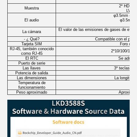
1*
2* HDMI 2
Muestra
LVDS 
φ3.5mm conec
El audio
φ3.5mm c
El valor de las emisiones de gases de efect
La cámara
- ¿ Qué?
Compatible con el proto
Tarjeta SIM
Foro micr
RJ-45, también conocido
2*10/100/1000
como RJ-45
El RTC
Se admite
Puerto de serie
Las llaves
3* teclas (al
Potencia de salida
Las dimensiones
La longitud *
Temperatura de
funcionamiento
Peso aproximado
Aproximada