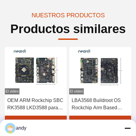
NUESTROS PRODUCTOS
Productos similares
El video
El video
E
LBA3568 Buildroot OS
LKD3399PRO Embedded
Rockchip Arm Based
Rockchip SBC Corteza
Development Board SBC
Industrial M55 Junta de
Kit USB3.0 OTG PH2. El
desarrollo
Obtenga el mejor precio
Obtenga el mejor precio
andy
sistema operativo está