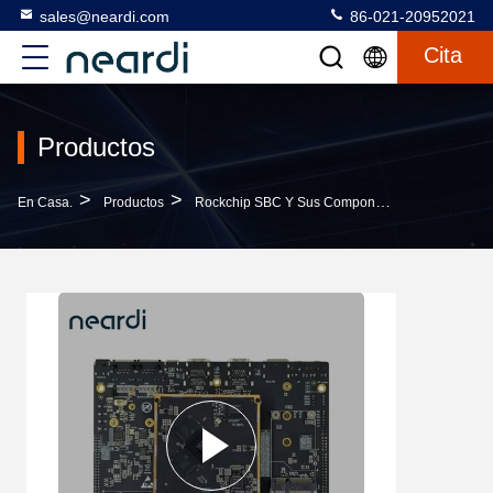
sales@neardi.com
86-021-20952021
Cita
Productos
>
>
>
En Casa.
Productos
Rockchip SBC Y Sus Componentes
LKD3588