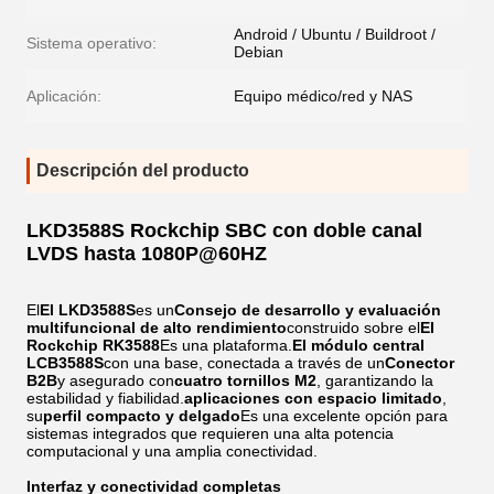
Android / Ubuntu / Buildroot /
Sistema operativo:
Debian
Aplicación:
Equipo médico/red y NAS
Descripción del producto
LKD3588S Rockchip SBC con doble canal
LVDS hasta 1080P@60HZ
El
El LKD3588S
es un
Consejo de desarrollo y evaluación
multifuncional de alto rendimiento
construido sobre el
El
Rockchip RK3588
Es una plataforma.
El módulo central
LCB3588S
con una base, conectada a través de un
Conector
B2B
y asegurado con
cuatro tornillos M2
, garantizando la
estabilidad y fiabilidad.
aplicaciones con espacio limitado
,
su
perfil compacto y delgado
Es una excelente opción para
sistemas integrados que requieren una alta potencia
computacional y una amplia conectividad.
Interfaz y conectividad completas