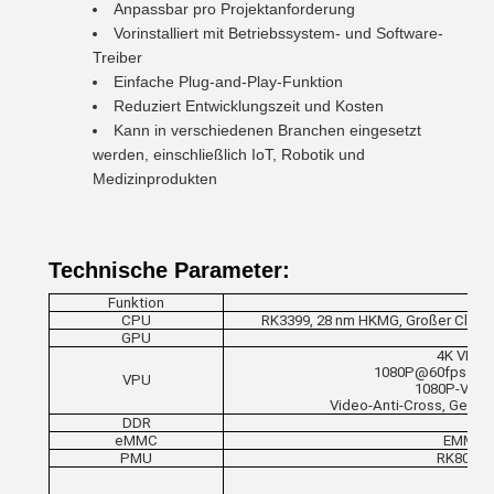
Anpassbar pro Projektanforderung
Vorinstalliert mit Betriebssystem- und Software-
Treiber
Einfache Plug-and-Play-Funktion
Reduziert Entwicklungszeit und Kosten
Kann in verschiedenen Branchen eingesetzt
werden, einschließlich IoT, Robotik und
Medizinprodukten
Technische Parameter:
Funktion
CPU
RK3399, 28 nm HKMG, Großer Cluste
GPU
4K VP9 u
1080P@60fps Mehr
VPU
1080P-Video
Video-Anti-Cross, Geräu
DDR
eMMC
EMMC 5
PMU
RK808, u
Dop