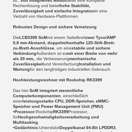
ist...
voll integriertes Modul
bietet eine komplette
Rechenlösung und bietet
hohe Stabilität,
Zuverlässigkeit und einfache Integration
in eine
Vielzahl von Hardware-Plattformen.
Robustes Design und sichere Vernetzung
Die
LCB3399 SoM
mit einem Sattelbrett
zwei Tyco/AMP
0,8 mm Abstand, doppelreihenhafte 120-Stift-Brett-
zu-Brett-Anschlüsse
, um eine
stabile und sichere
Verbindung
Außerdem ist es
mit einer Breite von mehr
als 20 mm,
, die Verbesserung
mechanische
Zuverlässigkeit
und Vereinfachung
Installation und
Wartung
für den langfristigen industriellen Gebrauch.
Hochleistungsrechner mit Rockchip RK3399
Das hier.
SoM integriert wesentliche
Computerkomponenten
, einschließlich
einer
leistungsstarke CPU, DDR-Speicher, eMMC-
Speicher und Power Management Unit (PMU)
:
•
Prozessor:
Rockchip
RK3399
Prozessor,
für
Hochgeschwindigkeitsverarbeitung und
Multitasking
.
•
Gedächtnis:
Unterstützt
Doppelkanal 64-Bit LPDDR3
,