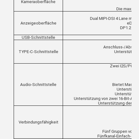
Kameraoberfläche
Die maximal
Dual MIPI-DSI 4 Lane mit 
Anzeigeoberfläche
eDP1.3
DP1.2 4 S
USB-Schnittstelle
Ty
Anschluss-/Abschlu
TYPE-C-Schnittstelle
Unterstützun
bis
Zwei I2S/PCM-Ei
Audio-Schnittstelle
Bietet Master
Unterstützu
Unterstützun
Unterstützung von zwei 16-Bit-Aud
Unterstützung der 16,
K
GM
S
Verbindungsfähigkeit
Fünf Gruppen von G
Fünfkanal-Einfach- 10