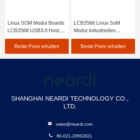
oards
LCB3566 Linux SoM
LCB3399 Linux SoM
st, 1
Modul Industrielles
RK3399 Modul mit
System mit Modul mit 1 *
Kameraoberfläche Dual
USB3.0 HOST 3 * USB2.0
MIPI-CSI 4 Bahnen
ten
Beste Preis erhalten
Beste Preis erhalten
HOST, 1 * USB2.0 OTG
SHANGHAI NEARDI TECHNOLOGY CO.,
LTD.
sales@neardi.com
86-021-20952021