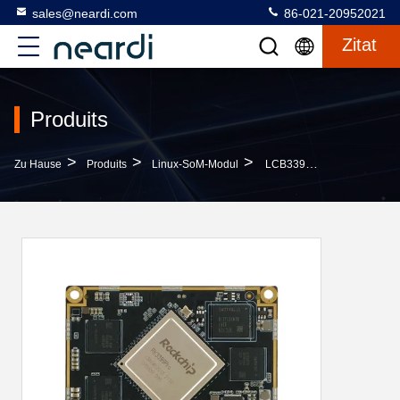
sales@neardi.com
86-021-20952021
Zitat
Produits
>
>
>
Zu Hause
Produits
Linux-SoM-Modul
LCB3399 Linux SoM Modul System Mit PMU RK808 Unterstützt Eine Vielzahl Von Stromversorgungen