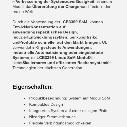
✅
Verbesserung der Systemzuverlässigkeit
mit einem
Modul, das
Überprüfung der Chargen
und Tests in der
realen Welt.
Durch die Verwendung der
LCB3399 SoM
, können
Entwickler
Konzentration auf
anwendungsspezifisches Design
,
reduziert
Entwicklungszyklen
, Senkung
Risiko
,
und
Produkte schneller auf den Markt bringen
. Ob
verwendet in
KI-gesteuerte Anwendungen,
industrielle Automatisierung oder eingebettete
Systeme
, die
LCB3399 Linux SoM Modul
Sie
bietet
Skalierbares und effizientes Rechensystem
für
Technologien der nächsten Generation.
Eigenschaften:
Produktbezeichnung: System auf Modul SoM
Kompaktes Design
Integriertes System auf einer einzigen Platte
Niedriger Stromverbrauch
Flexible Verbindungsmöglichkeiten