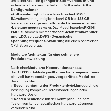
um sicherzustellen,
geringerer Stromverbrauch und
schnellere Leistung
, erhältlich in
2GB- oder 4GB-
Konfigurationen
.
•
Aufbewahrung
Hochgeschwindigkeiten
EMMC
5.1
Aufbewahrungsmöglichkeiten
4 GB bis 128 GB
,
bietet
zuverlässige und effiziente Datenverarbeitung
.
•
Leistungsmanagement:
Das Modul integriert
RK808
PMU
, zusammen mit mehrfachen
Gleichstromwandler
und LDO
, so dass
DVFS (Dynamische
Spannungsfrequenz-Skalierung)
für einen optimierten
CPU-Stromverbrauch.
Modulare Architektur für eine schnellere
Produktentwicklung
Nach einer
Modularer Konstruktionsansatz
,
die
LCB3399 SoM
integriert
Kernrechenkomponenten
in
eine
voll funktionsfähiges, vorgeprüftes Modul
, so
dass Entwickler:
✅
Beschleunigung der Produktentwicklung
durch die
Beseitigung komplexer Herausforderungen beim
Hardware-Design.
✅
Kosten senken
die mit der Konzeption und dem
Testen von kundenspezifischen Hardware-Lösungen
verbunden sind.