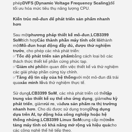
phép
DVFS (Dynamic Voltage Frequency Scaling)
để
tối ưu hóa mức tiêu thụ năng lượng CPU.
Kiến trúc mô-đun để phát triển sản phẩm nhanh
hơn
Sau một
phương pháp thiết kế mô-đun
,
LCB3399
SoM
tích hợp
Các thành phần máy tính cốt lõi
thành
một
Mô-đun hoạt động đầy đủ, được thử nghiệm
trước
, cho phép các nhà phát triển:
✅
Tốc độ phát triển sản phẩm
bằng cách loại bỏ các
thách thức thiết kế phần cứng phức tạp.
✅
Giảm chi phí
liên quan đến việc thiết kế và thử nghiệm
các giải pháp phần cứng tùy chỉnh.
✅
Tăng độ tin cậy của hệ thống
với một mô-đun đã trải
qua
xác minh lô
và thử nghiệm thực tế.
Sử dụng
LCB3399 SoM
, các nhà phát triển có thể
tập
trung vào thiết kế cụ thể cho ứng dụng
, giảm
chu kỳ
phát triển
, giảm
rủi ro
, và
đưa sản phẩm ra thị trường
nhanh hơn
. Cho dù được sử dụng trong
Ứng dụng
dựa trên AI, tự động hóa công nghiệp hoặc hệ
thống nhúng
,
LCB3399 Linux SoM
cung cấp một
nền
tảng máy tính có khả năng mở rộng và hiệu quả
cho
các công nghệ thế hệ tiếp theo.