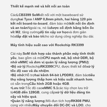
Thiết kế mạnh mẽ và kết nối an toàn
Các
LCB3399 SoM
kết nối với một baseboard sử
dụng
hai Tyco / AMP 0,8mm pitch, hai hàng 120 pin
kết nối board-to-board
, đảm bảo một
kết nối ổn định
và an toàn
Ngoài ra, nó là
được cố định bằng bốn ốc
vít M2
, tăng cường
độ tin cậy cơ học
và đơn giản
hóa
lắp đặt và bảo trì
cho sử dụng công nghiệp lâu dài.
Máy tính hiệu suất cao với Rockchip RK3399
Cái này.
SoM tích hợp các thành phần máy tính thiết
yếu
, bao gồm cả một
CPU mạnh mẽ, bộ nhớ DDR, bộ
nhớ eMMC và đơn vị quản lý năng lượng (PMU)
:
•
Bộ xử lý:
Rockchip
RK3399
CPU, được thiết kế để
xử lý
tốc độ cao và đa nhiệm
.
•
Bộ nhớ:
Hỗ trợ
hai kênh 64-bit LPDDR3
, đảm bảo
tiêu
thụ năng lượng thấp hơn và hiệu suất nhanh hơn
,
có sẵn trong
Cấu hình 2GB hoặc 4GB
.
•
Lưu trữ:
Tốc độ cao
eMMC 5.1
các tùy chọn lưu trữ
từ
4GB đến 128GB
, cung cấp
xử lý dữ liệu đáng tin
cậy và hiệu quả
.
•
Quản lý năng lượng:
Mô-đun tích hợp
RK808 PMU
,
cùng với nhiều
Máy chuyển đổi DC-DC và LDO
, cho