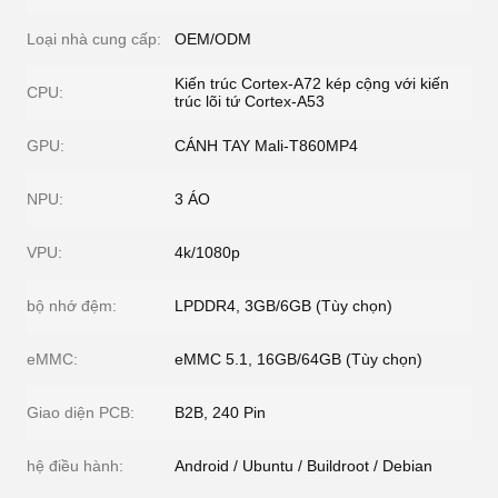
Loại nhà cung cấp:
OEM/ODM
Kiến trúc Cortex-A72 kép cộng với kiến ​​
CPU:
trúc lõi tứ Cortex-A53
GPU:
CÁNH TAY Mali-T860MP4
NPU:
3 ÁO
VPU:
4k/1080p
bộ nhớ đệm:
LPDDR4, 3GB/6GB (Tùy chọn)
eMMC:
eMMC 5.1, 16GB/64GB (Tùy chọn)
Giao diện PCB:
B2B, 240 Pin
hệ điều hành:
Android / Ubuntu / Buildroot / Debian