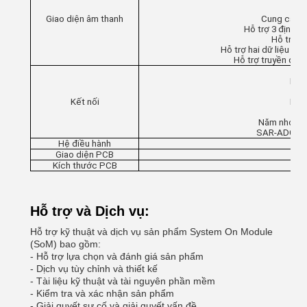
Giao diện âm thanh
Cung cấp c
Hỗ trợ 3 định dạ
Hỗ trợ 4
Hỗ trợ hai dữ liệu âm 
Hỗ trợ truyền dữ l
Bộ 
Kết nối
Năm 
Năm nhóm G
SAR-ADC 5 k
Hệ điều hành
Giao diện PCB
Kích thước PCB
L*
Hỗ trợ và Dịch vụ:
Hỗ trợ kỹ thuật và dịch vụ sản phẩm System On Module
(SoM) bao gồm:
- Hỗ trợ lựa chọn và đánh giá sản phẩm
- Dịch vụ tùy chỉnh và thiết kế
- Tài liệu kỹ thuật và tài nguyên phần mềm
- Kiểm tra và xác nhận sản phẩm
- Giải quyết sự cố và giải quyết vấn đề