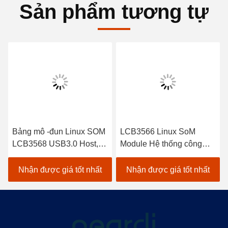
Sản phẩm tương tự
Bảng mô -đun Linux SOM
LCB3566 Linux SoM
LCB3568 USB3.0 Host, 1
Module Hệ thống công
x USB3.0 OTG
nghiệp trên mô-đun với 1 *
USB3.0 HOST 3 * USB2.0
Nhận được giá tốt nhất
Nhận được giá tốt nhất
HOST, 1 * USB2.0 OTG