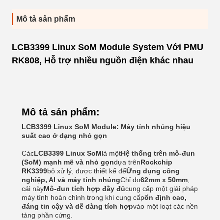
Mô tả sản phẩm
LCB3399 Linux SoM Module System Với PMU
RK808, Hỗ trợ nhiều nguồn điện khác nhau
Mô tả sản phẩm:
LCB3399 Linux SoM Module: Máy tính nhúng hiệu
suất cao ở dạng nhỏ gọn
Các
LCB3399 Linux SoM
là một
Hệ thống trên mô-đun
(SoM) mạnh mẽ và nhỏ gọn
dựa trên
Rockchip
RK3399
bộ xử lý, được thiết kế để
Ứng dụng công
nghiệp, AI và máy tính nhúng
Chỉ đo
62mm x 50mm
,
cái này
Mô-đun tích hợp đầy đủ
cung cấp một giải pháp
máy tính hoàn chỉnh trong khi cung cấp
ổn định cao,
đáng tin cậy và dễ dàng tích hợp
vào một loạt các nền
tảng phần cứng.