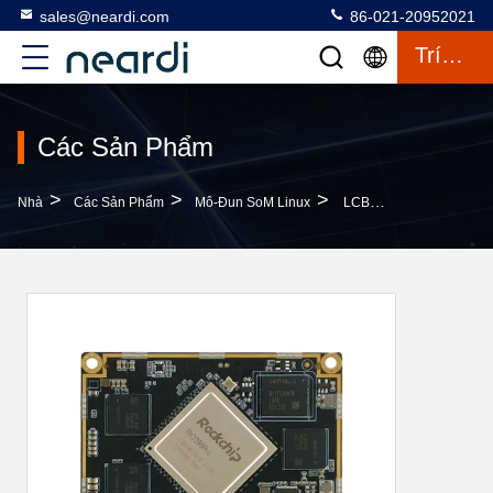
sales@neardi.com
86-021-20952021
Trích Dẫn
Các Sản Phẩm
>
>
>
Nhà
Các Sản Phẩm
Mô-Đun SoM Linux
LCB3399 Linux SoM Module System Với PMU RK808 Hỗ Trợ Nhiều Nguồn Điện Khác Nhau