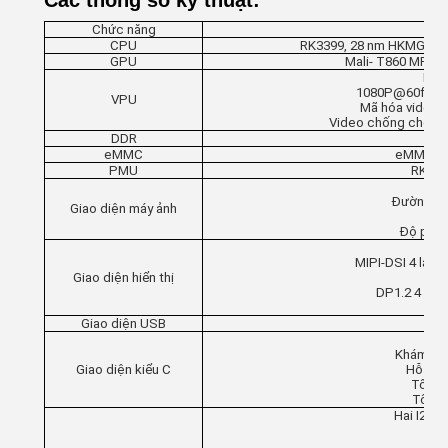
Các thông số kỹ thuật:
Chức năng
CPU
RK3399, 28 nm HKMG, cụm
GPU
Mali- T860 MP4, 
Khóa
1080P@60fps gi
VPU
Mã hóa video 1
Video chống chéo, kh
DDR
eMMC
eMMC 5.
PMU
RK808,
Đường MI
Giao diện máy ảnh
Độ phân 
MIPI-DSI 4 làn
Giao diện hiển thị
eDP
DP1.2 4 Lan
Giao diện USB
P
Khám phá
Giao diện kiểu C
Hỗ trợ
Tốc độ
Tối đ
Hai I2S 
Độ