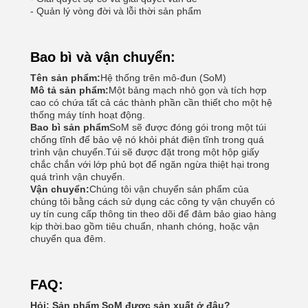
- Quản lý vòng đời và lỗi thời sản phẩm
Bao bì và vận chuyển:
Tên sản phẩm:
Hệ thống trên mô-đun (SoM)
Mô tả sản phẩm:
Một bảng mạch nhỏ gọn và tích hợp
cao có chứa tất cả các thành phần cần thiết cho một hệ
thống máy tính hoạt động.
Bao bì sản phẩm
SoM sẽ được đóng gói trong một túi
chống tĩnh để bảo vệ nó khỏi phát điện tĩnh trong quá
trình vận chuyển.Túi sẽ được đặt trong một hộp giấy
chắc chắn với lớp phủ bọt để ngăn ngừa thiệt hại trong
quá trình vận chuyển.
Vận chuyển:
Chúng tôi vận chuyển sản phẩm của
chúng tôi bằng cách sử dụng các công ty vận chuyển có
uy tín cung cấp thông tin theo dõi để đảm bảo giao hàng
kịp thời.bao gồm tiêu chuẩn, nhanh chóng, hoặc vận
chuyển qua đêm.
FAQ:
Hỏi: Sản phẩm SoM được sản xuất ở đâu?