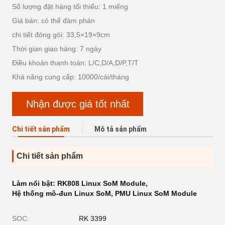
Số lượng đặt hàng tối thiểu: 1 miếng
Giá bán: có thể đàm phán
chi tiết đóng gói: 33,5×19×9cm
Thời gian giao hàng: 7 ngày
Điều khoản thanh toán: L/C,D/A,D/P,T/T
Khả năng cung cấp: 10000/cái/tháng
Nhận được giá tốt nhất
Chi tiết sản phẩm
Mô tả sản phẩm
Chi tiết sản phẩm
Làm nổi bật:
RK808 Linux SoM Module
,
Hệ thống mô-đun Linux SoM
,
PMU Linux SoM Module
SOC:
RK 3399