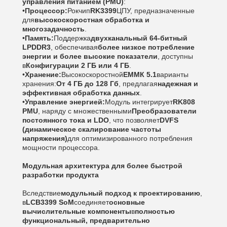
управления питанием (PMU)
:
•
Процессор:
Рокчип
RK3399
ЦПУ, предназначенные
для
высокоскоростная обработка и
многозадачность
.
•
Память:
Поддержка
двухканальный 64-битный
LPDDR3
, обеспечивая
более низкое потребление
энергии и более высокие показатели
, доступны
в
Конфигурации 2 ГБ или 4 ГБ
.
•
Хранение:
Высокоскоростной
ЕММК 5.1
варианты
хранения:
От 4 ГБ до 128 Гб
, предлагая
надежная и
эффективная обработка данных
.
•
Управление энергией:
Модуль интегрирует
RK808
PMU
, наряду с множественными
Преобразователи
постоянного тока и LDO
, что позволяет
DVFS
(динамическое скалирование частоты
напряжения)
для оптимизированного потребления
мощности процессора.
Модульная архитектура для более быстрой
разработки продукта
Вследствие
модульный подход к проектированию
,
в
LCB3399 SoM
соединяет
основные
вычислительные компоненты
в
полностью
функциональный, предварительно