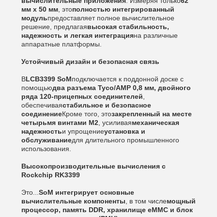
вычислительные приложения
. Измеряя только
62
мм х 50 мм
, это
полностью интегрированный
модуль
предоставляет полное вычислительное
решение, предлагая
высокая стабильность,
надежность и легкая интеграция
на различные
аппаратные платформы.
Устойчивый дизайн и безопасная связь
В
LCB3399 SoM
подключается к поддонной доске с
помощью
два разъема Tyco/AMP 0,8 мм, двойного
ряда 120-прицепных соединителей
,
обеспечивая
стабильное и безопасное
соединение
Кроме того, это
закрепленный на месте
четырьмя винтами M2
, усиливая
механическая
надежность
и упрощение
установка и
обслуживание
для длительного промышленного
использования.
Высокопроизводительные вычисления с
Rockchip RK3399
Это...
SoM интегрирует основные
вычислительные компоненты
, в том числе
мощный
процессор, память DDR, хранилище eMMC и блок