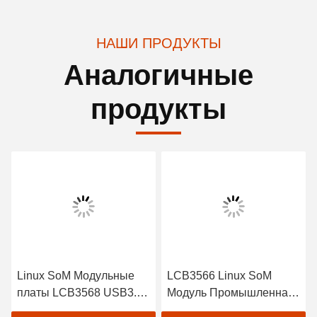
НАШИ ПРОДУКТЫ
Аналогичные
продукты
LCB3566 Linux SoM
LCB3399 Linux SoM
0
Модуль Промышленная
RK3399 Модуль с
система на модуле с 1 *
интерфейсом камеры