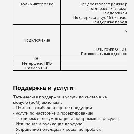
Аудио интерфейс
Предоставляет режим работ
Поддержка 3 формата I
Поддержка 4 фор
Поддержка двух 16-битных ауд
Поддержка передачи 1
Упра
Подключение
Пять групп GPIO (GP
Пятиканальный одноконтакт
ОС
Интерфейс ПКБ
Размер ПКБ
L*
Поддержка и услуги:
Техническая поддержка и услуги по системе на
модуле (SoM) включают:
- Помощь в выборе и оценке продукции
- услуги по настройке и проектированию
- Техническая документация и программные ресурсы
- Испытания и валидация продукта
- Устранение неполадок и решение проблем