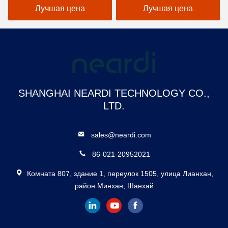
USB3.0 HOST 3 * USB2.0
Dual MIPI-CSI 4 Lane
Лучшая цена
Лучшая цена
HOST, 1 * USB2.0 OTG
SHANGHAI NEARDI TECHNOLOGY CO.,
LTD.
sales@neardi.com
86-021-20952021
Комната 807, здание 1, переулок 1505, улица Лианхан,
район Минхан, Шанхай