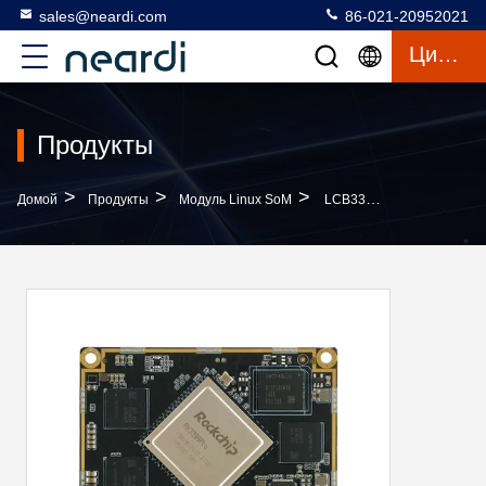
sales@neardi.com
86-021-20952021
Цитата
Продукты
>
>
>
Домой
Продукты
Модуль Linux SoM
LCB3399 Linux SoM Module System С PMU RK808 Поддерживает Различные Источники Питания