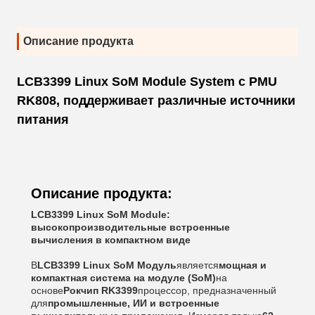
Описание продукта
LCB3399 Linux SoM Module System с PMU
RK808, поддерживает различные источники
питания
Описание продукта:
LCB3399 Linux SoM Module:
высокопроизводительные встроенные
вычисления в компактном виде
В
LCB3399 Linux SoM Модуль
является
мощная и
компактная система на модуле (SoM)
на
основе
Рокчип RK3399
процессор, предназначенный
для
промышленные, ИИ и встроенные