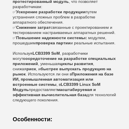
протестированный модуль
, что позволяет
разработчикам:
✅
Ускорение разработки продукции
путем
устранения сложных проблем в разработке
аппаратного обеспечения.
✅
Снижение затрат
связанные с проектированием и
тестированием настраиваемых аппаратных решений.
✅
Повышение надежности системы
с модулем,
прошедшим
проверка партии
и реальные испытания.
Используя
LCB3399 SoM
, разработчики
могут
сосредоточение на разработке специальных
приложений
, уменьшая
циклы развития
,
снижая
риск
, и
быстрее выпускать продукцию на
рынок
. Используются ли они в
Приложения на базе
ИИ, промышленная автоматизация или
встроенные системы
, в
LCB3399 Linux SoM
Модуль
предоставляет
масштабируемая и
эффективная вычислительная база
для технологий
следующего поколения.
Особенности: