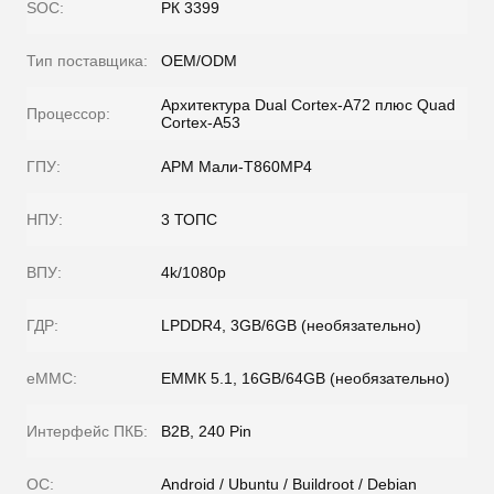
SOC:
РК 3399
Тип поставщика:
OEM/ODM
Архитектура Dual Cortex-A72 плюс Quad
Процессор:
Cortex-A53
ГПУ:
АРМ Мали-T860MP4
НПУ:
3 ТОПС
ВПУ:
4k/1080p
ГДР:
LPDDR4, 3GB/6GB (необязательно)
eMMC:
ЕММК 5.1, 16GB/64GB (необязательно)
Интерфейс ПКБ:
B2B, 240 Pin
ОС:
Android / Ubuntu / Buildroot / Debian