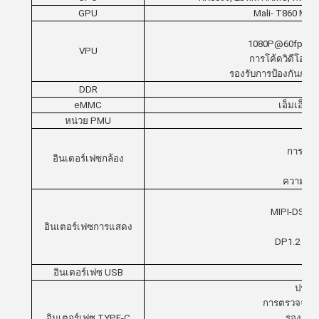
GPU
Mali- T860 MP4
1080P@60fps การ
VPU
การโค้ดวิดีโอ 1
รองรับการป้องกันการส
DDR
eMMC
เอ็มเอ็มซ
หน่วย PMU
R
การใช้
อินเตอร์เฟซกล้อง
ความละเอ
MIPI-DSI 4
อินเตอร์เฟซการแสดง
DP1.2 4 L
อินเตอร์เฟซ USB
ประเภ
การตรวจจับแ
อินเตอร์เฟซ TYPE-C
รองรับ 