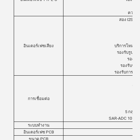
อัต
ความเร
สอง I2S / 
อินเตอร์เฟซเสียง
บริการโหมดกา
รองรับรูปแบบ
รองรับร
รองรับข้อมู
รองรับการถ่าย
GMA
การเชื่อมต่อ
5 กลุ่ม
SAR-ADC 10 บิต 5
ระบบทํางาน
อินเตอร์เฟซ PCB
ขนาด PCB
L*