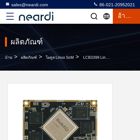
sales@neardi.com
86-021-20952021
อ้างอิง
ผลิตภัณฑ์
>
>
>
บ้าน
ผลิตภัณฑ์
โมดูล Linux SoM
LCB3399 Linux SoM Module System With PMU RK808 รองรับพลังงานหลากหลาย