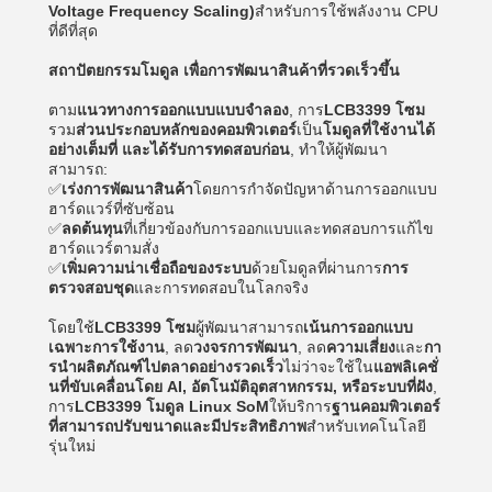
Voltage Frequency Scaling)
สําหรับการใช้พลังงาน CPU
ที่ดีที่สุด
สถาปัตยกรรมโมดูล เพื่อการพัฒนาสินค้าที่รวดเร็วขึ้น
ตาม
แนวทางการออกแบบแบบจําลอง
, การ
LCB3399 โซม
รวม
ส่วนประกอบหลักของคอมพิวเตอร์
เป็น
โมดูลที่ใช้งานได้
อย่างเต็มที่ และได้รับการทดสอบก่อน
, ทําให้ผู้พัฒนา
สามารถ:
✅
เร่งการพัฒนาสินค้า
โดยการกําจัดปัญหาด้านการออกแบบ
ฮาร์ดแวร์ที่ซับซ้อน
✅
ลดต้นทุน
ที่เกี่ยวข้องกับการออกแบบและทดสอบการแก้ไข
ฮาร์ดแวร์ตามสั่ง
✅
เพิ่มความน่าเชื่อถือของระบบ
ด้วยโมดูลที่ผ่านการ
การ
ตรวจสอบชุด
และการทดสอบในโลกจริง
โดยใช้
LCB3399 โซม
ผู้พัฒนาสามารถ
เน้นการออกแบบ
เฉพาะการใช้งาน
, ลด
วงจรการพัฒนา
, ลด
ความเสี่ยง
และ
กา
รนําผลิตภัณฑ์ไปตลาดอย่างรวดเร็ว
ไม่ว่าจะใช้ใน
แอพลิเคชั่
นที่ขับเคลื่อนโดย AI, อัตโนมัติอุตสาหกรรม, หรือระบบที่ฝัง
,
การ
LCB3399 โมดูล Linux SoM
ให้บริการ
ฐานคอมพิวเตอร์
ที่สามารถปรับขนาดและมีประสิทธิภาพ
สําหรับเทคโนโลยี
รุ่นใหม่