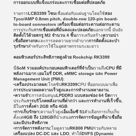
การออกแบบที่แข็งแกร่งและการเชื่อมต่อที่ปลอดภัย
รายการ
LCB3399 โซม
เชื่อมต่อกับแผ่นฐานโดยใช้
สอง
Tyco/AMP 0.8mm pitch, double-row 120-pin board-
to-board connectors เครื่องเชื่อมต่อกระดานต่อกระดาน
การประกัน
การเชื่อมต่อที่มั่นคงและปลอดภัย
นอกจากนี้ มันยัง
ติดตั้งไว้ด้วยสกรู M2 จํานวน 4 ชิ้น
การเสริมสร้าง
ความน่า
เชื่อถือทางกล
และการลดความยากลําบาก
การติดตั้งและบํา
รุงรักษา
สําหรับการใช้ในอุตสาหกรรมระยะยาว
คอมพิวเตอร์ประสิทธิภาพสูงด้วย Rockchip RK3399
นี่
SoM รวมองค์ประกอบคอมพิวเตอร์ที่จําเป็น
รวมถึง
CPU ที่มี
พลังงานมาก เอมโมรี่ DDR, eMMC storage และ Power
Management Unit (PMU)
:
•
เครื่องประมวลผล:
โรคชิป
RK3399
CPU ที่ออกแบบมาเพื่อ
การประมวลผลความเร็วสูงและการทํางานหลายงาน
.
•
ความจํา:
การสนับสนุน
LPDDR3 แบบสองช่อง 64 บิต
การ
ประกัน
การบริโภคพลังงานที่ต่ํากว่า และการทํางานที่เร็วขึ้น
,
มีใน
การตั้งค่า 2GB หรือ 4GB
.
•
การเก็บรักษา:
ความเร็วสูง
เอ็มเอ็มซี 51
ตัวเลือกการเก็บเก็บ
ตั้งแต่
4GB ถึง 128GB
ที่นําเสนอ
การจัดการข้อมูลที่น่าเชื่อถือ
และมีประสิทธิภาพ
.
•
การจัดการพลังงาน:
โมดูลรวม
RK808 PMU
ร่วมกับหลาย
เครื่องแปลง DC-DC และ LDO
, ทําให้
DVFS (Dynamic