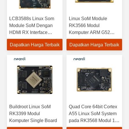
LCB3588s Linux Som
Linux SoM Module
Module SoM Dengan
RK3566 Modul
HDMI RX Interface
Komputer ARM G52
HDMI 2.0 2160p@60
2EE EMMC 5.1
Dapatkan Harga Terbaik
Dapatkan Harga Terbaik
Hz, Mendukung
LPDDR4 / LPDDR4X
HDCP2.3 dan HDCP1.4
Buildroot Linux SoM
Quad Core 64bit Cortex
RK3399 Modul
A55 Linux SoM System
Komputer Single Board
pada RK3568 Modul 1
TOPS