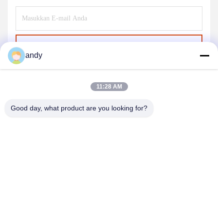
Kirim
andy
11:28 AM
Good day, what product are you looking for?
SHANGHAI NEARDI TECHNOLOGY CO.,
LTD.
sales@neardi.com
86-021-20952021
Kamar 807, Gedung 1, Jalan 1505, Jalan Lianhang, Distrik