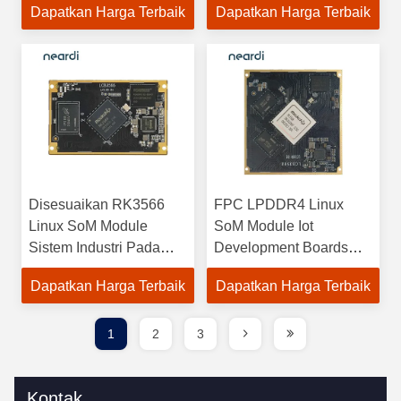
Dapatkan Harga Terbaik
Dapatkan Harga Terbaik
Disesuaikan RK3566
FPC LPDDR4 Linux
Linux SoM Module
SoM Module Iot
Sistem Industri Pada
Development Boards
Modul LCB3566 Cortex
8K30FPS 8 Core 64bit
Dapatkan Harga Terbaik
Dapatkan Harga Terbaik
A55 ARM G52 2EE
Arsitektur Prosesor
1
2
3
Kontak