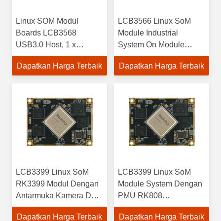
Linux SOM Modul
LCB3566 Linux SoM
Boards LCB3568
Module Industrial
USB3.0 Host, 1 x
System On Module
USB3.0 OTG
Dengan 1 * USB3.0
Dapatkan Harga Terbaik
Dapatkan Harga Terbaik
HOST 3 * USB2.0
HOST, 1 * USB2.0 OTG
LCB3399 Linux SoM
LCB3399 Linux SoM
RK3399 Modul Dengan
Module System Dengan
Antarmuka Kamera Dual
PMU RK808
MIPI-CSI 4 Lane
Mendukung Berbagai
Dapatkan Harga Terbaik
Dapatkan Harga Terbaik
Sumber Daya