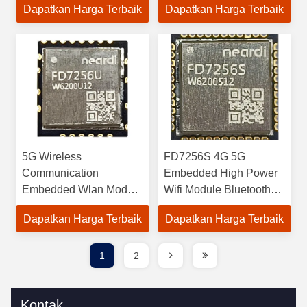
Dapatkan Harga Terbaik
Dapatkan Harga Terbaik
5G Wireless
FD7256S 4G 5G
Communication
Embedded High Power
Embedded Wlan Module
Wifi Module Bluetooth
Wifi Mesh Module
Combo Untuk Papan
Dapatkan Harga Terbaik
Dapatkan Harga Terbaik
FD7256U
Pengembangan
1
2
Kontak