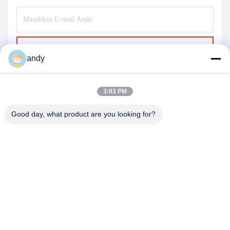
Kirim
andy
3:03 PM
Good day, what product are you looking for?
SHANGHAI NEARDI TECHNOLOGY CO.,
LTD.
sales@neardi.com
86-021-20952021
Kamar 807, Gedung 1, Jalan 1505, Jalan Lianhang, Distrik