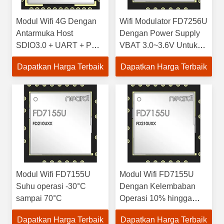
Modul Wifi 4G Dengan
Wifi Modulator FD7256U
Antarmuka Host
Dengan Power Supply
SDIO3.0 + UART + PCM
VBAT 3.0~3.6V Untuk
Untuk Otomotif
PC OEM
Dapatkan Harga Terbaik
Dapatkan Harga Terbaik
FD7255S
Modul Wifi FD7155U
Modul Wifi FD7155U
Suhu operasi -30°C
Dengan Kelembaban
sampai 70°C
Operasi 10% hingga
90% untuk Komputer
Dapatkan Harga Terbaik
Dapatkan Harga Terbaik
Tertanam SBC