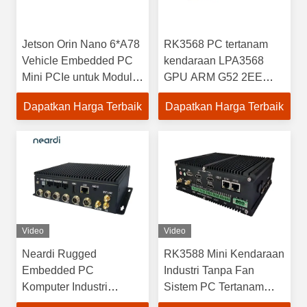
Jetson Orin Nano 6*A78
RK3568 PC tertanam
Vehicle Embedded PC
kendaraan LPA3568
Mini PCIe untuk Modul
GPU ARM G52 2EE
2G/3G/4G/5G LTE
RS232 RS485
Dapatkan Harga Terbaik
Dapatkan Harga Terbaik
Video
Video
Neardi Rugged
RK3588 Mini Kendaraan
Embedded PC
Industri Tanpa Fan
Komputer Industri
Sistem PC Tertanam
LPA3399Pro
LPA3588 OEM