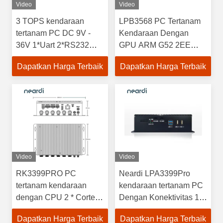
Video
Video
3 TOPS kendaraan
LPB3568 PC Tertanam
tertanam PC DC 9V -
Kendaraan Dengan
36V 1*Uart 2*RS232
GPU ARM G52 2EE
1*RS485
Kamera Dukungan 8
Dapatkan Harga Terbaik
Dapatkan Harga Terbaik
Kamera AHD
Video
Video
RK3399PRO PC
Neardi LPA3399Pro
tertanam kendaraan
kendaraan tertanam PC
dengan CPU 2 * Cortex-
Dengan Konektivitas 1 *
A72 + 4 * Cortex-A53
Uart, 2 * RS232 1 *
Dapatkan Harga Terbaik
Dapatkan Harga Terbaik
RS485