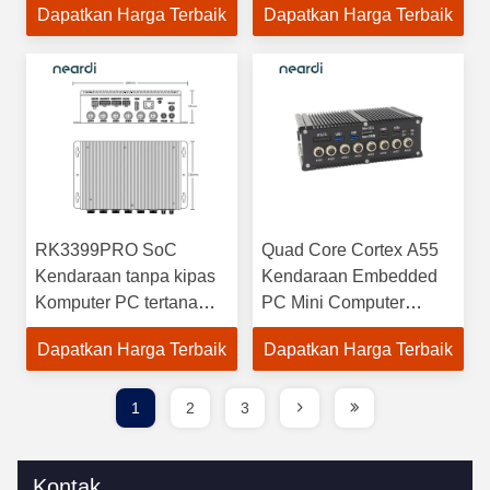
Dapatkan Harga Terbaik
Dapatkan Harga Terbaik
RK3399Pro
RK3399PRO SoC
Quad Core Cortex A55
Kendaraan tanpa kipas
Kendaraan Embedded
Komputer PC tertanam 3
PC Mini Computer
TOPS NPU 32GB
Custom
Dapatkan Harga Terbaik
Dapatkan Harga Terbaik
EMMC
1
2
3
Kontak