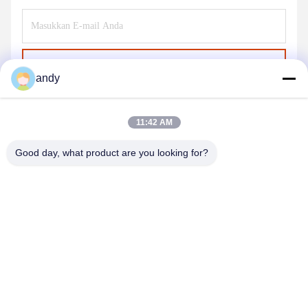
Kirim
andy
11:42 AM
Good day, what product are you looking for?
SHANGHAI NEARDI TECHNOLOGY CO.,
LTD.
sales@neardi.com
86-021-20952021
Kamar 807, Gedung 1, Jalan 1505, Jalan Lianhang, Distrik