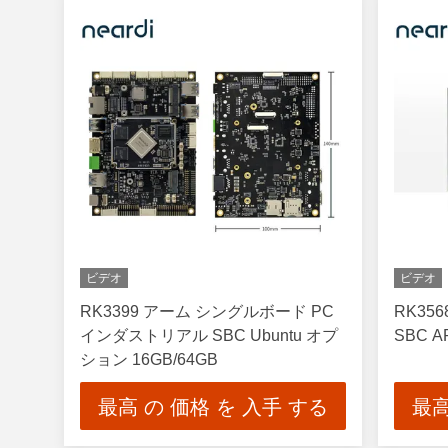
ビデオ
ビデオ
RK3399 アーム シングルボード PC
RK3568
インダストリアル SBC Ubuntu オプ
SBC 
ション 16GB/64GB
最高 の 価格 を 入手 する
最高