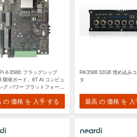
i Pi 4-3588: フラッグシップ
RK3588 32GB 埋め込
88 開発ボード、6T AI コンピュ
タ
ング パワー プラットフォーム
 8K ビデオ エンコーディング
 の 価格 を 入手 する
最高 の 価格 を 入
デコーディング