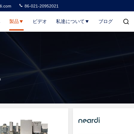
di.com
86-021-20952021
へ
製品
ビデオ
私達について
ブログ
品