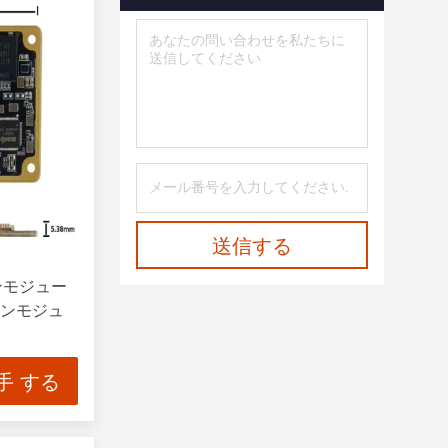
送信する
オンモジュー
オンモジュ
/QSGMII
手 する