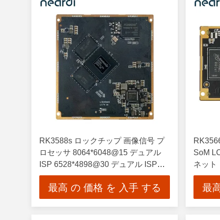
RK3588s ロックチップ 画像信号 プ
RK35
ロセッサ 8064*6048@15 デュアル
SoM L
ISP 6528*4898@30 デュアル ISP
ネット
4672*3504@30 シングル ISP
最高 の 価格 を 入手 する
最高