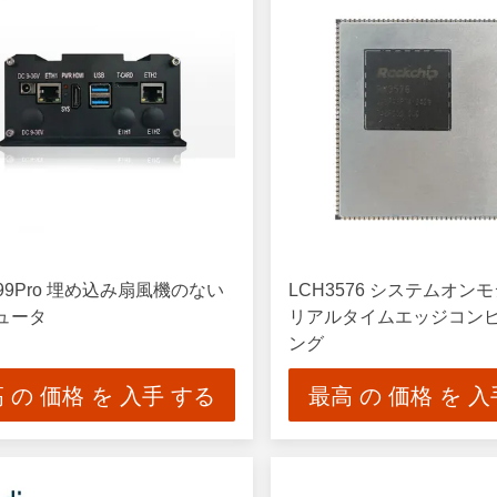
399Pro 埋め込み扇風機のない
LCH3576 システムオン
ュータ
リアルタイムエッジコン
ング
 の 価格 を 入手 する
最高 の 価格 を 入