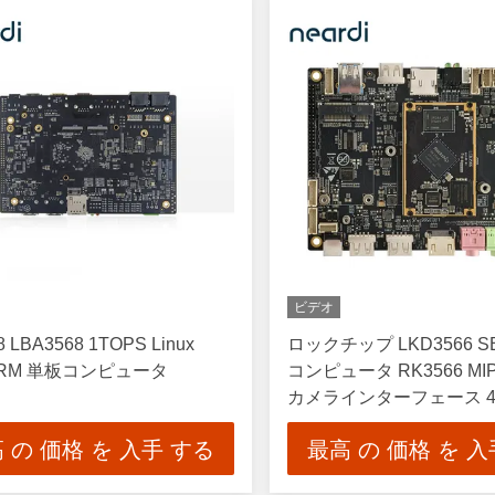
ビデオ
 LBA3568 1TOPS Linux
ロックチップ LKD3566 
ARM 単板コンピュータ
コンピュータ RK3566 MIPI-
カメラインターフェース 4
タレーン,2,5Gbps 最大
 の 価格 を 入手 する
最高 の 価格 を 入
1 つのレーン