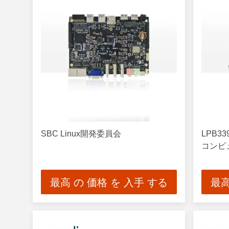
SBC Linux開発委員会
LPB3
コンピ
最高 の 価格 を 入手 する
最高