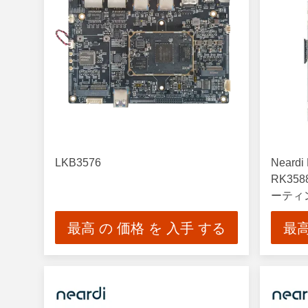
LKB3576
Neard
RK35
ーティ
による
最高 の 価格 を 入手 する
最高
および