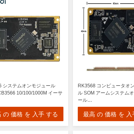
66 システムオンモジュール
RK3568 コンピュータ
CB3566 10/100/1000M イーサ
ル SOM アームシステム
ール
PCIe2.1/SATA3.0/USB3.0
 の 価格 を 入手 する
最高 の 価格 を 入