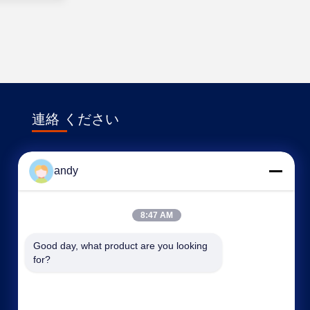
連絡 ください
sales@neardi.com
andy
86-021-20952021
部屋807 建物1 レーン1505 リアンハン道 ミンハ
8:47 AM
ン地区 上海
Good day, what product are you looking 
for?