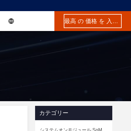
最高 の 価格 を 入手 する
カテゴリー
システムオンモジュール SoM