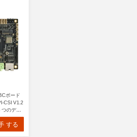
SBCボード
CSI V1.2
 つのデー
データレート
手 する