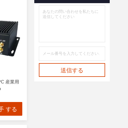
送信する
C 産業用
o
手 する