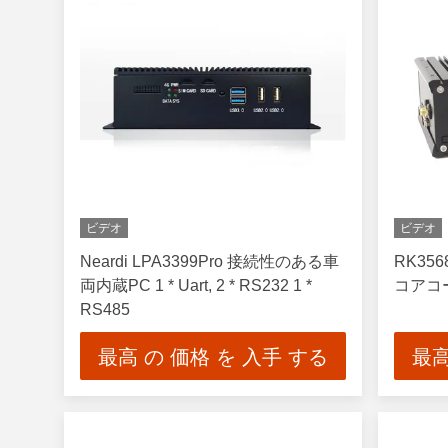
ビデオ
ビデオ
Neardi LPA3399Pro 接続性のある車
RK356
両内蔵PC 1 * Uart, 2 * RS232 1 *
コアコ
RS485
最高 の 価格 を 入手 する
最高