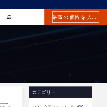
最高 の 価格 を 入手 する
カテゴリー
システムオンモジュール SoM