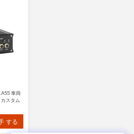
55 車両
 カスタム
手 する