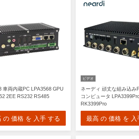
ビデオ
8 車両内蔵PC LPA3568 GPU
ネーディ 頑丈な組み込みP
52 2EE RS232 RS485
コンピュータ LPA3399Pr
RK3399Pro
 の 価格 を 入手 する
最高 の 価格 を 入