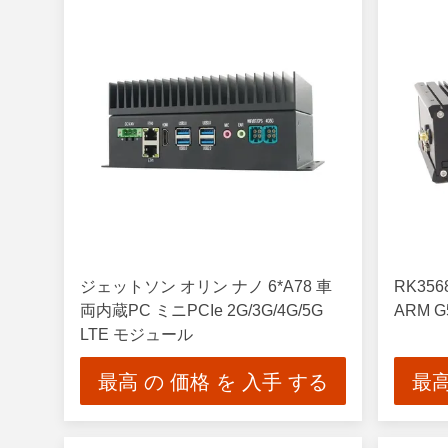
ジェットソン オリン ナノ 6*A78 車
RK356
両内蔵PC ミニPCIe 2G/3G/4G/5G
ARM G
LTE モジュール
最高 の 価格 を 入手 する
最高