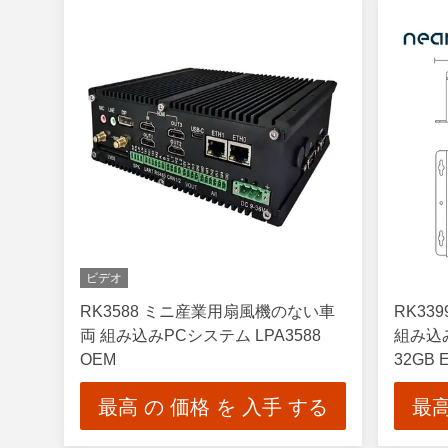
ビデオ
RK3588 ミニ産業用扇風機のない車
RK33
両 組み込みPCシステム LPA3588
組み込み
OEM
32GB 
最高 の 価格 を 入手 する
最高