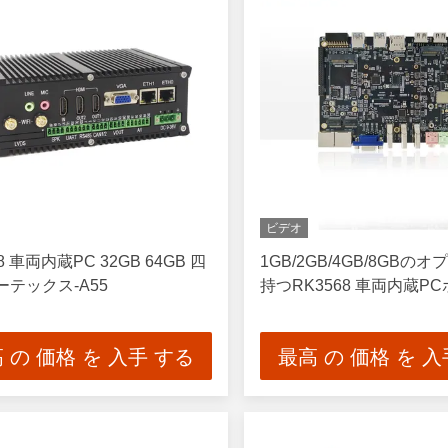
ビデオ
8 車両内蔵PC 32GB 64GB 四
1GB/2GB/4GB/8GBの
ーテックス-A55
持つRK3568 車両内蔵P
 の 価格 を 入手 する
最高 の 価格 を 入