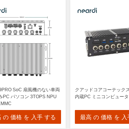
99PRO SoC 扇風機のない車両
クアッドコアコーテックスA
PC パソコン 3TOPS NPU
内蔵PC ミニコンピュータ
EMMC
 の 価格 を 入手 する
最高 の 価格 を 入