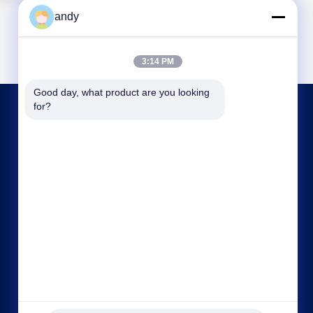
andy
3:14 PM
Good day, what product are you looking 
for?
連絡 ください
sales@neardi.com
86-021-20952021
部屋807 建物1 レーン1505 リアンハン道 ミンハ
ン地区 上海