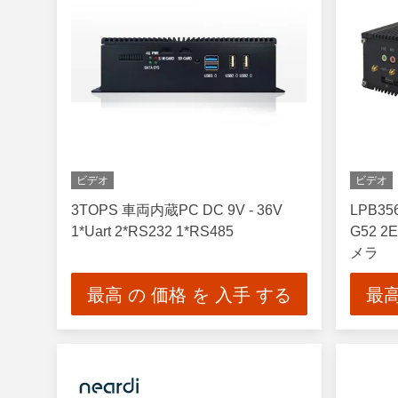
ビデオ
ビデオ
3TOPS 車両内蔵PC DC 9V - 36V
LPB3
1*Uart 2*RS232 1*RS485
G52 
メラ
最高 の 価格 を 入手 する
最高