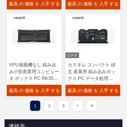
最高 の 価格 を 入手 する
最高 の 価格 を 入手 する
オーディオ アウト
ビデオ
VPU扇風機なし 組み込
カスタム コンパクト 頑
み小型産業用コンピュー
丈 産業用 組み込みボッ
タ ボックス PC RK3568
クス PC データ処理
SoC
LPM3588
最高 の 価格 を 入手 する
最高 の 価格 を 入手 する
1
2
3
連絡先