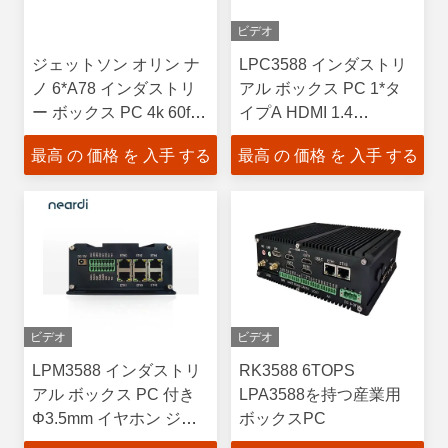
ビデオ
ジェットソン オリン ナ
LPC3588 インダストリ
ノ 6*A78 インダストリ
アル ボックス PC 1*タ
ー ボックス PC 4k 60fps
イプA HDMI 1.4
ビデオエンコーディング
1080P@60fpsまで
最高 の 価格 を 入手 する
最高 の 価格 を 入手 する
ビデオ
ビデオ
LPM3588 インダストリ
RK3588 6TOPS
アル ボックス PC 付き
LPA3588を持つ産業用
Φ3.5mm イヤホン ジャ
ボックスPC
ック付き マイク付き L/R