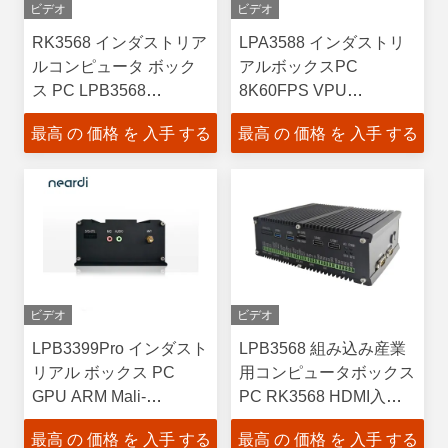
ビデオ
ビデオ
RK3568 インダストリア
LPA3588 インダストリ
ルコンピュータ ボック
アルボックスPC
ス PC LPB3568
8K60FPS VPU
4K/1080P クアッド - コ
H.265/H.264/AV1/VP9/AVS2
最高 の 価格 を 入手 する
最高 の 価格 を 入手 する
アコーテックス-A55
CPU
ビデオ
ビデオ
LPB3399Pro インダスト
LPB3568 組み込み産業
リアル ボックス PC
用コンピュータボックス
GPU ARM Mali-
PC RK3568 HDMI入力
T860MP4 GPU
インターフェース
最高 の 価格 を 入手 する
最高 の 価格 を 入手 する