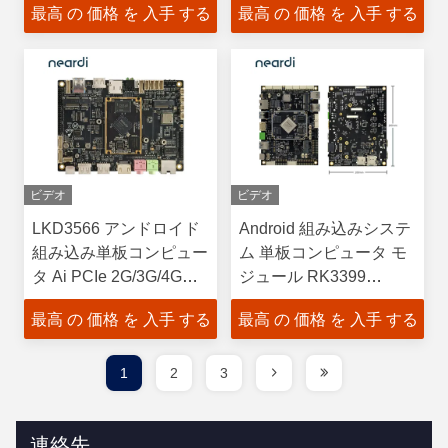
最高 の 価格 を 入手 する
最高 の 価格 を 入手 する
2.0 3.0 3.1
ビデオ
ビデオ
LKD3566 アンドロイド
Android 組み込みシステ
組み込み単板コンピュー
ム 単板コンピュータ モ
タ Ai PCIe 2G/3G/4Gモ
ジュール RK3399
ジュール
LKD3399 マリ T860
最高 の 価格 を 入手 する
最高 の 価格 を 入手 する
MP4
1
2
3
連絡先