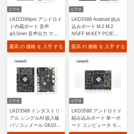
ビデオ
ビデオ
LKD3399pro アンドロイ
LKD3588 Android 組み
ド内蔵ボード 音声
込みボード M.2 M.2
φ3.5mm 音声出力 マイ
NGFF M-KEY PCIE
ク入力
V2.1 X4 NVMe SSD
最高 の 価格 を 入手 する
最高 の 価格 を 入手 する
ビデオ
ビデオ
LKD3588 インダストリ
LKD3588 アンドロイド
アル シングルAI 嵌入板
組み込みボード 単一ボ
パソコンメール G610
ード コンピュータ モジ
MP4 USB30
ュール OpenGL ES 1.1