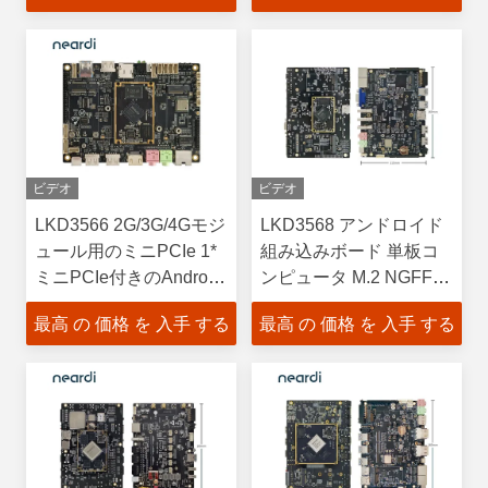
ンピュータ
ビデオ
ビデオ
LKD3566 2G/3G/4Gモジ
LKD3568 アンドロイド
ュール用のミニPCIe 1*
組み込みボード 単板コ
ミニPCIe付きのAndroid
ンピュータ M.2 NGFF
組み込みボード
(M-KEY) PCIE V2.1 x4
最高 の 価格 を 入手 する
最高 の 価格 を 入手 する
NVMe SSD サポート