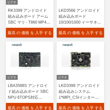
ビデオ
RK3399 アンドロイド
LKD3566 アンドロイド
組み込みボード アーム
組み込みボード
SBC マリ - T860 MP4
10/100/1000 イーサネッ
2*Cortex-A72+4*Cortex-
ト RJ-45 DC12V - 3A
最高 の 価格 を 入手 する
最高 の 価格 を 入手 する
A53
ビデオ
ビデオ
LBA3588S アンドロイ
LKD3399 アンドロイド
ド組み込みボード SBC
組み込みシステム
NPU 6TOPS対応
1*MIPI_CSIインターフ
INT4/INT8/INT16/FP16/BF16/TF32
ェースのディスプレイ入
最高 の 価格 を 入手 する
最高 の 価格 を 入手 する
力付きシングルボードコ