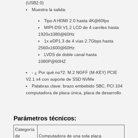
(USB2.0)
Muestra la salida:
Tipo A HDMI 2.0 hasta 4K@60fps
MIPI-DSI V1.2 LCD de 4 carriles hasta
1920x1080@60Hz
1x eDP1.3 de 4 vías 2.7Gbps hasta
2560x1600@60Hz
LVDS de doble canal hasta
1080P@60HZ
- ¿ Por qué no?2: M.2 NGFF (M-KEY) PCIE
V2.1 x4 con soporte de SSD NVMe
Palabras clave: brazo embebido SBC, PCI 104
computadora de placa única, placa de desarrollo
Parámetros técnicos:
Categoría
de
Computadora de una sola placa