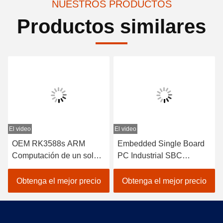
NUESTROS PRODUCTOS
Productos similares
El video
El video
E
OEM RK3588s ARM
Embedded Single Board
Computación de un solo
PC Industrial SBC
tablero AI Arm SBC
LKD3399 y Android
LBA3588S 128GB
RK3399 también incluye
Obtenga el mejor precio
Obtenga el mejor precio
un sistema operativo para
PC.