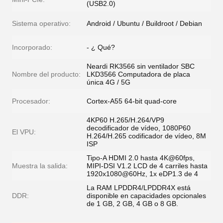
(USB2.0)
Sistema operativo:
Android / Ubuntu / Buildroot / Debian
Incorporado:
- ¿ Qué?
Neardi RK3566 sin ventilador SBC
Nombre del producto:
LKD3566 Computadora de placa
única 4G / 5G
Procesador:
Cortex-A55 64-bit quad-core
4KP60 H.265/H.264/VP9
decodificador de vídeo, 1080P60
El VPU:
H.264/H.265 codificador de vídeo, 8M
ISP
Tipo-A HDMI 2.0 hasta 4K@60fps,
Muestra la salida:
MIPI-DSI V1.2 LCD de 4 carriles hasta
1920x1080@60Hz, 1x eDP1.3 de 4
La RAM LPDDR4/LPDDR4X está
DDR:
disponible en capacidades opcionales
de 1 GB, 2 GB, 4 GB o 8 GB.