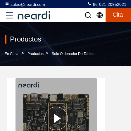
sales@neardi.com
86-021-20952021
Cita
Productos
>
>
>
En Casa.
Productos
Solo Ordenador De Tablero
Computación De 