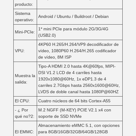
producto:
Sistema
Android / Ubuntu / Buildroot / Debian
operativo:
1* mini PCIe para módulo 2G/3G/4G
Mini-PCIe:
(USB2.0)
4KP60 H.265/H.264/VP9 decodificador de
VPU:
vídeo, 1080P60 H.264/H.265 codificador
de vídeo, 8M ISP
Tipo-A HDMI 2.0 hasta 4K@60fps, MIPI-
DSI V1.2 LCD de 4 carriles hasta
Muestra la
1920x1080@60Hz, 1x eDP1.3 de 4
salida:
carriles 2.7Gbps hasta 2560x1600@60Hz,
LVDS de doble canal hasta 1080P@60HZ
El CPU:
Cuatro núcleos de 64 bits Cortex-A55
- ¿ Por
M.2 NGFF (M-KEY) PCIE V2.1 x4 con
qué no?2:
soporte de SSD NVMe
Almacenamiento eMMC 5.1, con opciones
El EMMC:
para 8GB/16GB/32GB/64GB/128GB