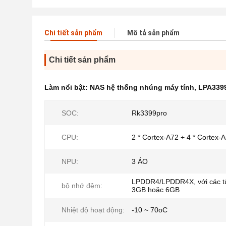
Chi tiết sản phẩm
Mô tả sản phẩm
Chi tiết sản phẩm
Làm nổi bật:
NAS hệ thống nhúng máy tính
,
LPA3399
SOC:
Rk3399pro
CPU:
2 * Cortex-A72 + 4 * Cortex-
NPU:
3 ÁO
LPDDR4/LPDDR4X, với các t
bộ nhớ đệm:
3GB hoặc 6GB
Nhiệt độ hoạt động:
-10 ~ 70oC