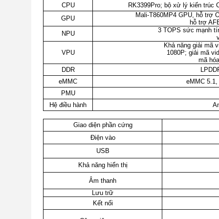
CPU
RK3399Pro; bộ xử lý kiến trúc Co
Mali-T860MP4 GPU, hỗ trợ O
GPU
hỗ trợ AF
3 TOPS sức mạnh tính
NPU
Khả năng giải mã v
VPU
1080P; giải mã v
mã hóa
DDR
LPDDR
eMMC
eMMC 5.1,
PMU
Hệ điều hành
An
Giao diện phần cứng
Điện vào
USB
Khả năng hiển thị
Âm thanh
Lưu trữ
Kết nối