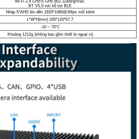
Wi-Fi 2,4 GHz/5 GHz,802.11a/b/g/n/ac;
BT V5.0 với hỗ trợ BLE
Nhập 5*AHD lên đến 1920*1080@30fps mỗi kênh
L*W*H(mm) 200*120*57.7
-10 ~ 70°C
Khoảng 1212g (không bao gồm thiết bị ngoại vi)