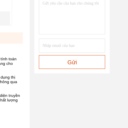
tính toán
Gửi
àng cho
dụng thị
thông qua
diện truyền
chất lượng