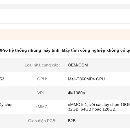
Pro hệ thống nhúng máy tính
,
Máy tính công nghiệp không có q
Loại nhà cung cấp:
OEM/ODM
A53
GPU:
Mali-T860MP4 GPU
VPU:
4k/1080p
ùy chọn
eMMC 5.1, với các tùy chọn 16G
eMMC:
32GB, 64GB hoặc 128GB.
Giao diện PCB:
B2B