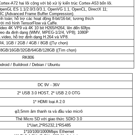
rtex-A72 hai lõi cộng với bộ xử lý kiến trúc Cortex-A53 bốn lõi.
penGL ES 1.1/2.0/3.0/3.1, OpenVG 1.1, OpenCL, DirectX 11;
BC (Advanced Frame Buffer Compression).
 toán; hỗ trợ các hoạt động 8-bit/16-bit; tương thích
với mô hình TensorFlow và Caffe.
ideo 4K VP9 và 4K 10 bit H265/H264, lên đến 60fps
ideo đa định dạng (WMV, MPEG-1/2/4, VP8); 1080P
 video, hỗ trợ định dạng H.264 và VP8.
4, 1GB / 2GB / 4GB / 8GB ((Tự chọn)
 8GB/16GB/32GB/64GB/128GB ((Tìm chọn)
RK806
droid / Buildroot / Debian / Ubuntu
DC 9V - 36V
2* USB 3.0 HOST, 2* USB 2.0 OTG
1* HDMI loại A 2.0
φ3,5mm âm thanh ra và đầu vào micrô
Thẻ Micro SD với giao thức SDIO 3.0
1*Uart,2*RS232,1*RS485
1*10/100/1000Mbps Ethernet