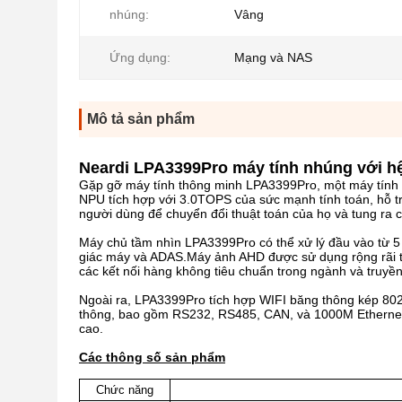
nhúng:
Vâng
Ứng dụng:
Mạng và NAS
Mô tả sản phẩm
Neardi LPA3399Pro máy tính nhúng với h
Gặp gỡ máy tính thông minh LPA3399Pro, một máy tính x
NPU tích hợp với 3.0TOPS của sức mạnh tính toán, hỗ t
người dùng để chuyển đổi thuật toán của họ và tung ra 
Máy chủ tầm nhìn LPA3399Pro có thể xử lý đầu vào từ 
giác máy và ADAS.Máy ảnh AHD được sử dụng rộng rãi tr
các kết nối hàng không tiêu chuẩn trong ngành và truyền 
Ngoài ra, LPA3399Pro tích hợp WIFI băng thông kép 802.1
thông, bao gồm RS232, RS485, CAN, và 1000M Ethernet.
cao.
Các thông số sản phẩm
Chức năng