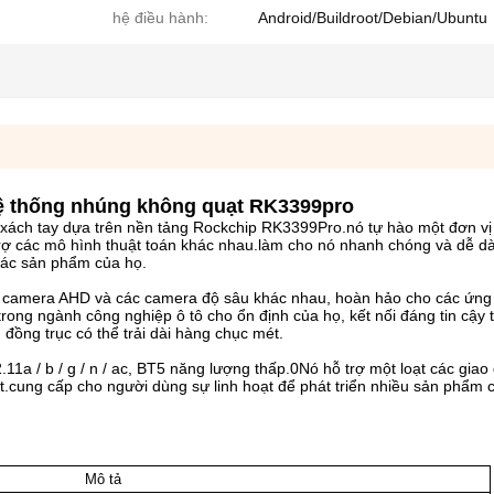
hệ điều hành:
Android/Buildroot/Debian/Ubuntu
ệ thống nhúng không quạt RK3399pro
ách tay dựa trên nền tảng Rockchip RK3399Pro.nó tự hào một đơn vị 
rợ các mô hình thuật toán khác nhau.làm cho nó nhanh chóng và dễ d
các sản phẩm của họ.
5 camera AHD và các camera độ sâu khác nhau, hoàn hảo cho các ứng 
ong ngành công nghiệp ô tô cho ổn định của họ, kết nối đáng tin cậy 
đồng trục có thể trải dài hàng chục mét.
1a / b / g / n / ac, BT5 năng lượng thấp.0Nó hỗ trợ một loạt các giao 
cung cấp cho người dùng sự linh hoạt để phát triển nhiều sản phẩm 
Mô tả