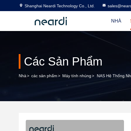
Shanghai Neardi Technology Co., Ltd.
sales@near
NHÀ
Các Sản Phẩm
Nhà
>
các sản phẩm
>
Máy tính nhúng
>
NAS Hệ Thống Nh