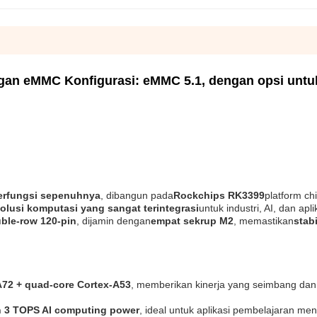
an eMMC Konfigurasi: eMMC 5.1, dengan opsi untu
erfungsi sepenuhnya
, dibangun pada
Rockchips RK3399
platform chi
olusi komputasi yang sangat terintegrasi
untuk industri, AI, dan apli
ble-row 120-pin
, dijamin dengan
empat sekrup M2
, memastikan
stabi
A72 + quad-core Cortex-A53
, memberikan kinerja yang seimbang dan 
an 3 TOPS AI computing power
, ideal untuk aplikasi pembelajaran me