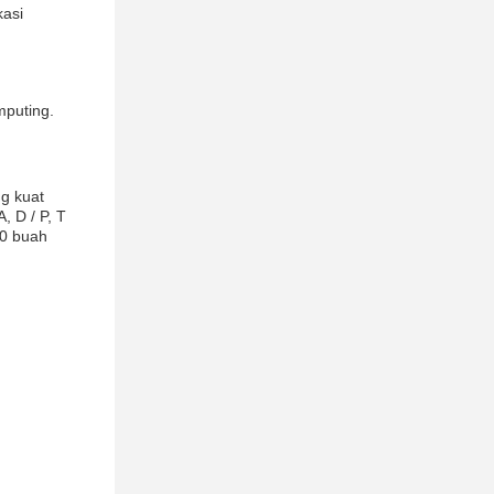
kasi
mputing.
g kuat
, D / P, T
00 buah