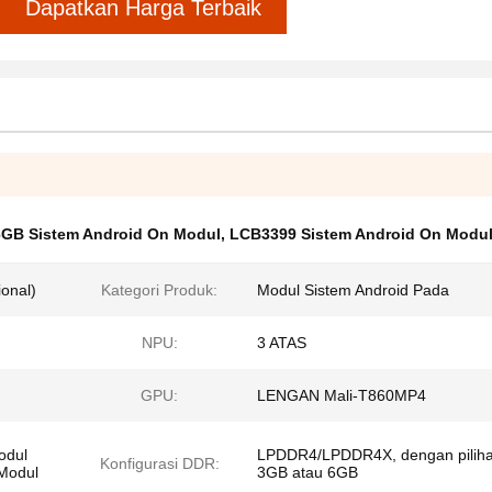
Dapatkan Harga Terbaik
6GB Sistem Android On Modul
,
LCB3399 Sistem Android On Modu
onal)
Kategori Produk:
Modul Sistem Android Pada
NPU:
3 ATAS
GPU:
LENGAN Mali-T860MP4
odul
LPDDR4/LPDDR4X, dengan pilih
Konfigurasi DDR:
Modul
3GB atau 6GB