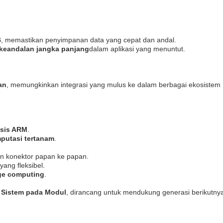
B
, memastikan penyimpanan data yang cepat dan andal.
n keandalan jangka panjang
dalam aplikasi yang menuntut.
an
, memungkinkan integrasi yang mulus ke dalam berbagai ekosistem
asis ARM
.
mputasi tertanam
.
n konektor papan ke papan.
ang fleksibel.
edge computing
.
i Sistem pada Modul
, dirancang untuk mendukung generasi berikutnya