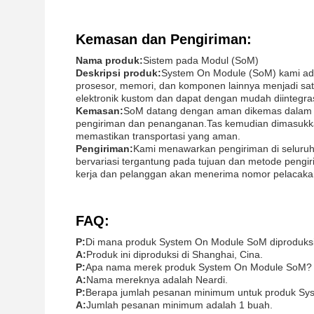
Kemasan dan Pengiriman:
Nama produk:
Sistem pada Modul (SoM)
Deskripsi produk:
System On Module (SoM) kami ad
prosesor, memori, dan komponen lainnya menjadi sat
elektronik kustom dan dapat dengan mudah diintegras
Kemasan:
SoM datang dengan aman dikemas dalam kan
pengiriman dan penanganan.Tas kemudian dimasukka
memastikan transportasi yang aman.
Pengiriman:
Kami menawarkan pengiriman di seluruh 
bervariasi tergantung pada tujuan dan metode pengir
kerja dan pelanggan akan menerima nomor pelacakan 
FAQ:
P:
Di mana produk System On Module SoM diproduks
A:
Produk ini diproduksi di Shanghai, Cina.
P:
Apa nama merek produk System On Module SoM?
A:
Nama mereknya adalah Neardi.
P:
Berapa jumlah pesanan minimum untuk produk S
A:
Jumlah pesanan minimum adalah 1 buah.