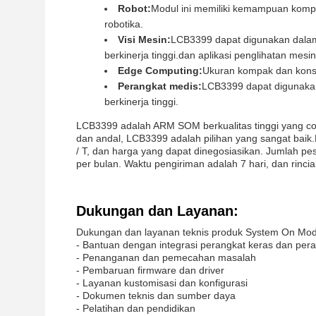
Robot:
Modul ini memiliki kemampuan komp
robotika.
Visi Mesin:
LCB3399 dapat digunakan dala
berkinerja tinggi.dan aplikasi penglihatan mesin
Edge Computing:
Ukuran kompak dan konsu
Perangkat medis:
LCB3399 dapat digunak
berkinerja tinggi.
LCB3399 adalah ARM SOM berkualitas tinggi yang coc
dan andal, LCB3399 adalah pilihan yang sangat baik.N
/ T, dan harga yang dapat dinegosiasikan. Jumlah
per bulan. Waktu pengiriman adalah 7 hari, dan rinc
Dukungan dan Layanan:
Dukungan dan layanan teknis produk System On Modu
- Bantuan dengan integrasi perangkat keras dan pera
- Penanganan dan pemecahan masalah
- Pembaruan firmware dan driver
- Layanan kustomisasi dan konfigurasi
- Dokumen teknis dan sumber daya
- Pelatihan dan pendidikan