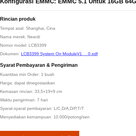
Konfigurasi EMMC: EMMC 5.1 Untuk 16GB 64
Rincian produk
Tempat asal: Shanghai, Cina
Nama merek: Neardi
Nomor model: LCB3399
Dokumen:
LCB3399 System On ModuleV1.....0.pdf
Syarat Pembayaran & Pengiriman
Kuantitas min Order: 1 buah
Harga: dapat dinegosiasikan
Kemasan rincian: 33,5×19×9 cm
Waktu pengiriman: 7 hari
Syarat-syarat pembayaran: L/C,D/A,D/P,T/T
Menyediakan kemampuan: 10.000/potong/sen