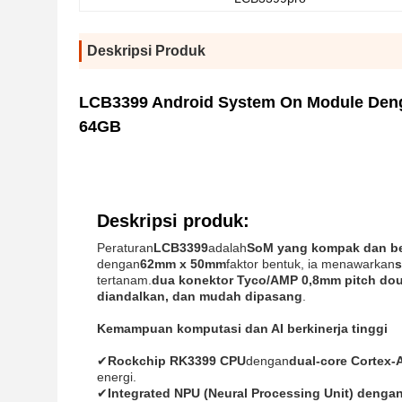
Deskripsi Produk
LCB3399 Android System On Module Deng
64GB
Deskripsi produk:
Peraturan
LCB3399
adalah
SoM yang kompak dan b
dengan
62mm x 50mm
faktor bentuk, ia menawarkan
s
tertanam.
dua konektor Tyco/AMP 0,8mm pitch dou
diandalkan, dan mudah dipasang
.
Kemampuan komputasi dan AI berkinerja tinggi
✔
Rockchip RK3399 CPU
dengan
dual-core Cortex-
energi.
✔
Integrated NPU (Neural Processing Unit) deng