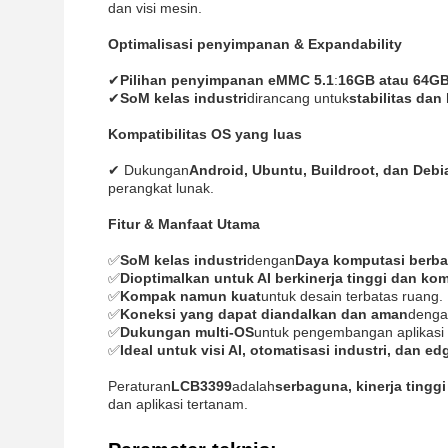
dan visi mesin.
Optimalisasi penyimpanan & Expandability
✔
Pilihan penyimpanan eMMC 5.1
:
16GB atau 64G
✔
SoM kelas industri
dirancang untuk
stabilitas da
Kompatibilitas OS yang luas
✔ Dukungan
Android, Ubuntu, Buildroot, dan Debi
perangkat lunak.
Fitur & Manfaat Utama
✅
SoM kelas industri
dengan
Daya komputasi berb
✅
Dioptimalkan untuk AI berkinerja tinggi dan ko
✅
Kompak namun kuat
untuk desain terbatas ruang.
✅
Koneksi yang dapat diandalkan dan aman
denga
✅
Dukungan multi-OS
untuk pengembangan aplikasi y
✅
Ideal untuk visi AI, otomatisasi industri, dan 
Peraturan
LCB3399
adalah
serbaguna, kinerja tingg
dan aplikasi tertanam.