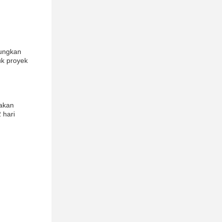
bungkan
uk proyek
 akan
 hari