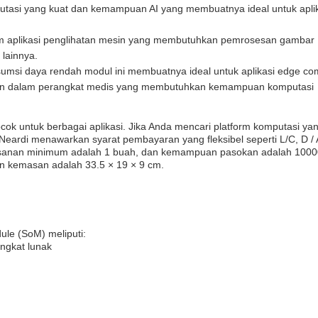
utasi yang kuat dan kemampuan AI yang membuatnya ideal untuk apli
m aplikasi penglihatan mesin yang membutuhkan pemrosesan gambar
 lainnya.
msi daya rendah modul ini membuatnya ideal untuk aplikasi edge co
an dalam perangkat medis yang membutuhkan kemampuan komputasi
ok untuk berbagai aplikasi. Jika Anda mencari platform komputasi yan
eardi menawarkan syarat pembayaran yang fleksibel seperti L/C, D / A
 pesanan minimum adalah 1 buah, dan kemampuan pasokan adalah 100
ian kemasan adalah 33.5 × 19 × 9 cm.
le (SoM) meliputi:
ngkat lunak