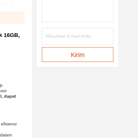
k 16GB,
Kirim
p.
kasi
l, dapat
efisiensi
ndalam