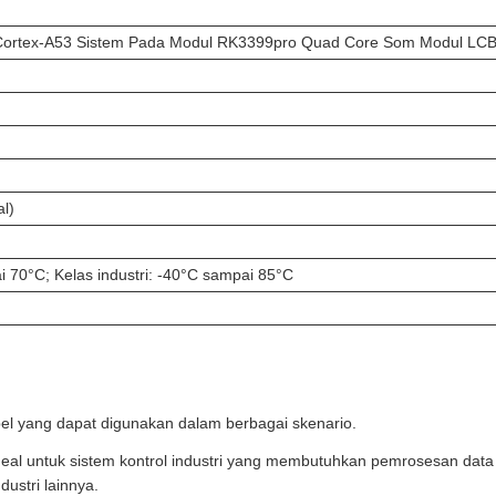
4*Cortex-A53 Sistem Pada Modul RK3399pro Quad Core Som Modul LC
l)
 70°C; Kelas industri: -40°C sampai 85°C
el yang dapat digunakan dalam berbagai skenario.
eal untuk sistem kontrol industri yang membutuhkan pemrosesan data 
dustri lainnya.