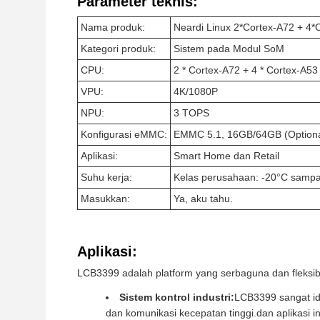
Parameter teknis:
Nama produk:
Neardi Linux 2*Cortex-A72 + 
Kategori produk:
Sistem pada Modul SoM
CPU:
2 * Cortex-A72 + 4 * Cortex-A53
VPU:
4K/1080P
NPU:
3 TOPS
Konfigurasi eMMC:
EMMC 5.1, 16GB/64GB (Optiona
Aplikasi:
Smart Home dan Retail
Suhu kerja:
Kelas perusahaan: -20°C sampai
Masukkan:
Ya, aku tahu.
Aplikasi:
LCB3399 adalah platform yang serbaguna dan fleksib
Sistem kontrol industri:
LCB3399 sangat id
dan komunikasi kecepatan tinggi.dan aplikasi in