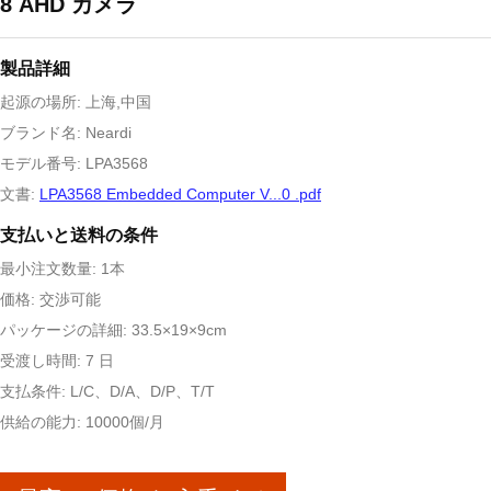
8 AHD カメラ
製品詳細
起源の場所: 上海,中国
ブランド名: Neardi
モデル番号: LPA3568
文書:
LPA3568 Embedded Computer V...0 .pdf
支払いと送料の条件
最小注文数量: 1本
価格: 交渉可能
パッケージの詳細: 33.5×19×9cm
受渡し時間: 7 日
支払条件: L/C、D/A、D/P、T/T
供給の能力: 10000個/月