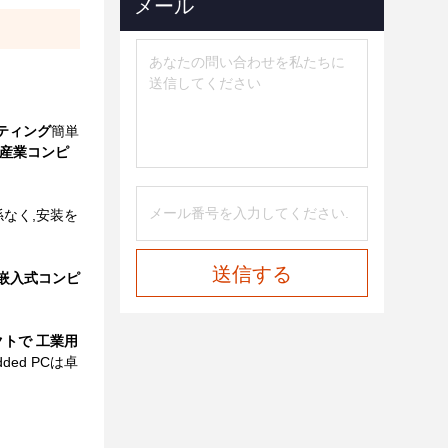
メール
ティング
簡単
,産業コンピ
なく,安装を
送信する
嵌入式コンピ
クトで 工業用
ed PCは卓