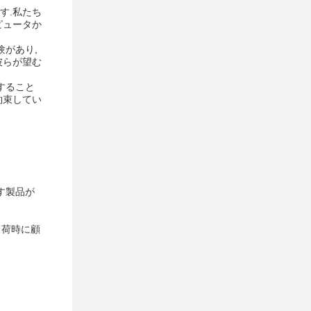
す.私たち
ピュータか
験があり,
彼らが望む
すること
約束してい
す製品が
出荷時に顧