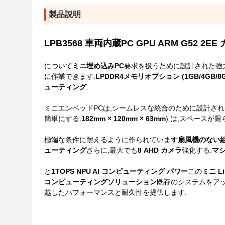
製品説明
LPB3568 車両内蔵PC GPU ARM G52 2E
について
ミニ埋め込みPC
要求を扱うために設計された強
に作業できます.
LPDDR4メモリオプション (1GB/4GB/8G
ューティング
.
ミニエンベッドPCは,シームレスな統合のために設計され
簡単にする.
182mm × 120mm × 63mm
) は,スペースが
極端な条件に耐えるように作られています
扇風機のない
ューティング
さらに,最大でも
8 AHD カメラ
強化する.
マ
と
1TOPS NPU AI コンピューティング パワー
この
ミニ L
コンピューティングソリューション
既存のシステムをアップ
越したパフォーマンスと耐久性を提供します.