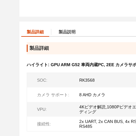
製品詳細
製品説明
製品詳細
ハイライト:
GPU ARM G52 車両内蔵PC
,
2EE カメラサ
SOC:
RK3568
カメラ サポート:
8 AHD カメラ
4Kビデオ解読,1080Pビデオ
VPU:
ディング
2x UART, 2x CAN BUS, 4x RS
接続性:
RS485