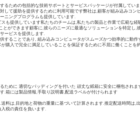
にするための包括的な技術サポートとサービスパッケージが付属していま
に対して援助を提供するために利用可能です弊社は,顧客が組み込みコン
ーニングプログラムも提供しています.
ビスも提供しています私たちのチームは,私たちの製品と作業で広範な経
ことができます顧客に,彼らのニーズに最適なソリューションを特定し,
サービスを提供します.
供することであり, 組み込みコンピュータがスムーズかつ効率的に動作
顧客が購入で完全に満足していることを保証するために不屈に働くことを
るために 適切なパッディングを付いた 頑丈な紙箱に安全に梱包されま
す.箱には製品情報,手取り説明書,配送ラベルが付けられます
.送料は,目的地と荷物の重量に基づいて計算されます.推定配送時間は,
輸入税の責任を負います.