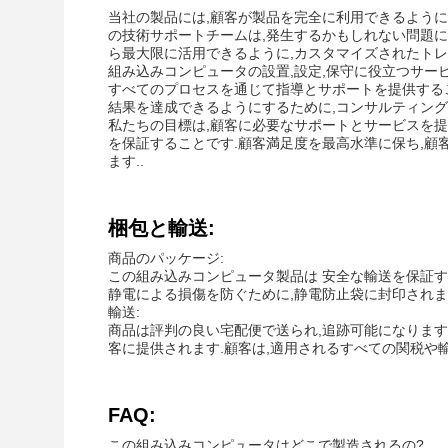
当社の製品には,顧客が製品を完全に利用できるよう
の技術サポートチームは,発生するかもしれない問題
ら最大限に活用できるように,カスタマイズされたトレ
組み込みコンピュータの設置,設定,保守に役立つサー
すべてのプロセスを通じて指導とサポートを提供する
結果を達成できるようにするために,コンサルティング
私たちの目標は,顧客に必要なサポートとサービスを提
を保証することです.顧客満足度を最高水準に保ち,
ます..
梱包と輸送:
商品のパッケージ:
この組み込みコンピュータ製品は 安全な輸送を保証す
静電による損傷を防ぐために,静電防止袋に封印されま
輸送:
商品は評判の良い宅配便で送られ,追跡可能になります
客に提供されます.顧客は,適用されるすべての関税や
FAQ:
この組み込みコンピュータはどこで製造されるの?