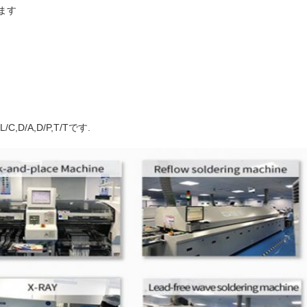
ます
/A,D/P,T/Tです.