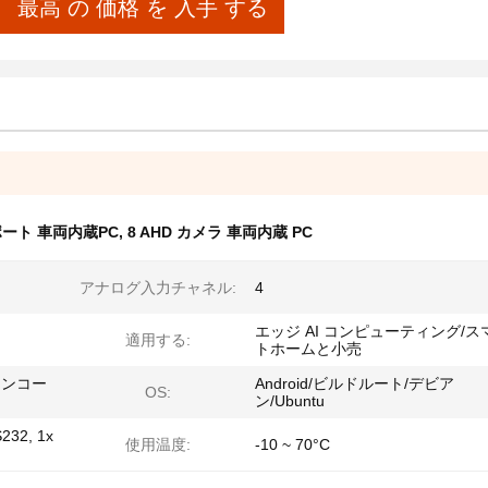
最高 の 価格 を 入手 する
ポート 車両内蔵PC
,
8 AHD カメラ 車両内蔵 PC
アナログ入力チャネル:
4
エッジ AI コンピューティング/ス
適用する:
トホームと小売
エンコー
Android/ビルドルート/デビア
OS:
ン/Ubuntu
232, 1x
使用温度:
-10 ~ 70°C