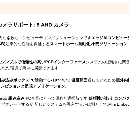
E カメラサポート: 8 AHD カメラ
力な柔軟なコンピューティングソリューションです
エッジAIコンピュー
B)
効率的な性能を保証する
スマートホーム自動化,小売ソリューション
,
シンプルで信頼性の高いPCBインターフェース
システムの複雑さに関係
限られた環境で簡単に展開できます.
組み込みボックスPC
活動する
-10〜70°C 温度範囲
適しているため
屋外内
シンビジョンと監視アプリケーション
.
inux 組み込み PC
企業にとって優れた選択肢です.
信頼性があり コンパ
グレードするか,新しいシステムを導入するかは別として,Mini Embedd