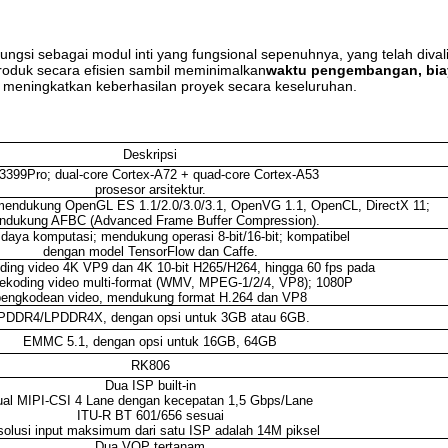
ngsi sebagai modul inti yang fungsional sepenuhnya, yang telah dival
duk secara efisien sambil meminimalkan
waktu pengembangan, bia
 meningkatkan keberhasilan proyek secara keseluruhan.
Deskripsi
399Pro; dual-core Cortex-A72 + quad-core Cortex-A53
prosesor arsitektur.
endukung OpenGL ES 1.1/2.0/3.0/3.1, OpenVG 1.1, OpenCL, DirectX 11;
ndukung AFBC (Advanced Frame Buffer Compression).
aya komputasi; mendukung operasi 8-bit/16-bit; kompatibel
dengan model TensorFlow dan Caffe.
ing video 4K VP9 dan 4K 10-bit H265/H264, hingga 60 fps pada
ekoding video multi-format (WMV, MPEG-1/2/4, VP8); 1080P
pengkodean video, mendukung format H.264 dan VP8
PDDR4/LPDDR4X, dengan opsi untuk 3GB atau 6GB.
EMMC 5.1, dengan opsi untuk 16GB, 64GB
RK806
Dua ISP built-in
al MIPI-CSI 4 Lane dengan kecepatan 1,5 Gbps/Lane
ITU-R BT 601/656 sesuai
olusi input maksimum dari satu ISP adalah 14M piksel
Dua VOP tertanam