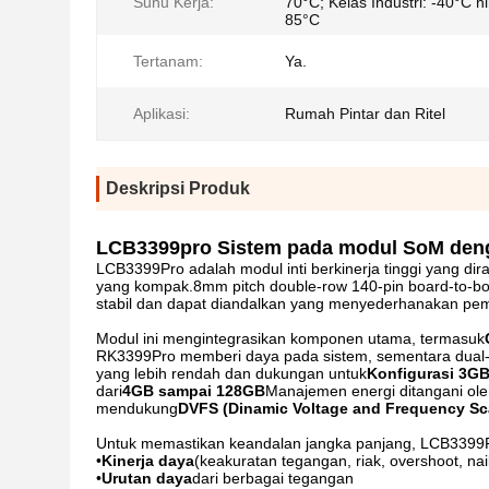
Suhu Kerja:
70°C; Kelas Industri: -40°C h
85°C
Tertanam:
Ya.
Aplikasi:
Rumah Pintar dan Ritel
Deskripsi Produk
LCB3399pro Sistem pada modul SoM den
LCB3399Pro adalah modul inti berkinerja tinggi yang d
yang kompak.8mm pitch double-row 140-pin board-to-bo
stabil dan dapat diandalkan yang menyederhanakan pe
Modul ini mengintegrasikan komponen utama, termasuk
RK3399Pro memberi daya pada sistem, sementara dual
yang lebih rendah dan dukungan untuk
Konfigurasi 3G
dari
4GB sampai 128GB
Manajemen energi ditangani ol
mendukung
DVFS (Dinamic Voltage and Frequency Sc
Untuk memastikan keandalan jangka panjang, LCB3399
•
Kinerja daya
(keakuratan tegangan, riak, overshoot, nai
•
Urutan daya
dari berbagai tegangan