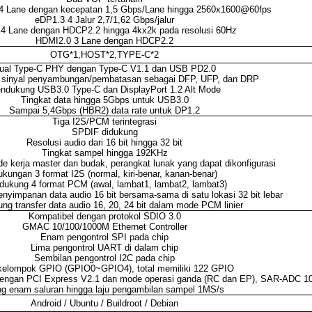
 4 Lane dengan kecepatan 1,5 Gbps/Lane hingga 2560x1600@60fps
eDP1.3 4 Jalur 2,7/1,62 Gbps/jalur
4 Lane dengan HDCP2.2 hingga 4kx2k pada resolusi 60Hz
HDMI2.0 3 Lane dengan HDCP2.2
OTG*1,HOST*2,TYPE-C*2
ual Type-C PHY dengan Type-C V1.1 dan USB PD2.0
n sinyal penyambungan/pembatasan sebagai DFP, UFP, dan DRP
ndukung USB3.0 Type-C dan DisplayPort 1.2 Alt Mode
Tingkat data hingga 5Gbps untuk USB3.0
Sampai 5,4Gbps (HBR2) data rate untuk DP1.2
Tiga I2S/PCM terintegrasi
SPDIF didukung
Resolusi audio dari 16 bit hingga 32 bit
Tingkat sampel hingga 192KHz
 kerja master dan budak, perangkat lunak yang dapat dikonfigurasi
kungan 3 format I2S (normal, kiri-benar, kanan-benar)
ukung 4 format PCM (awal, lambat1, lambat2, lambat3)
yimpanan data audio 16 bit bersama-sama di satu lokasi 32 bit lebar
g transfer data audio 16, 20, 24 bit dalam mode PCM linier
Kompatibel dengan protokol SDIO 3.0
GMAC 10/100/1000M Ethernet Controller
Enam pengontrol SPI pada chip
Lima pengontrol UART di dalam chip
Sembilan pengontrol I2C pada chip
kelompok GPIO (GPIO0~GPIO4), total memiliki 122 GPIO
dengan PCI Express V2.1 dan mode operasi ganda (RC dan EP), SAR-ADC 10-
ng enam saluran hingga laju pengambilan sampel 1MS/s
Android / Ubuntu / Buildroot / Debian