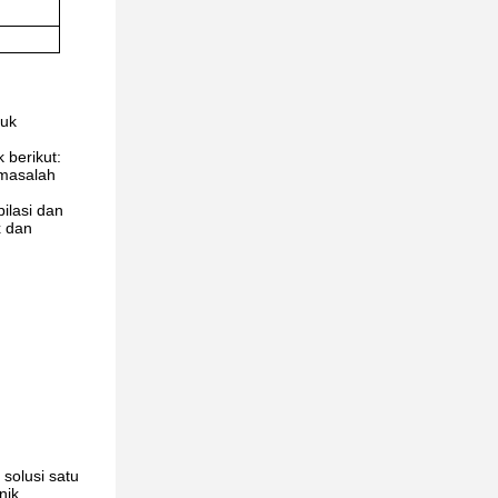
tuk
 berikut:
 masalah
ilasi dan
x dan
solusi satu
nik