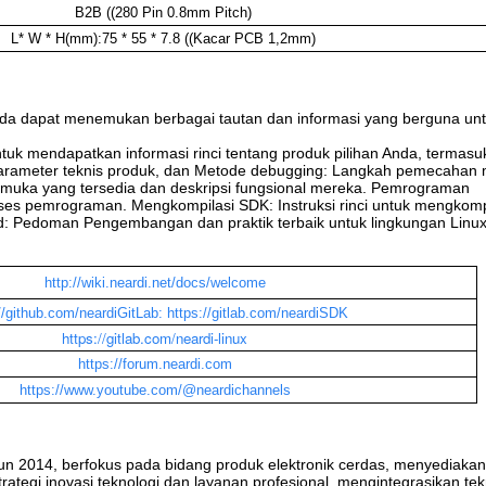
B2B ((280 Pin 0.8mm Pitch)
L* W * H(mm):75 * 55 * 7.8 ((Kacar PCB 1,2mm)
da dapat menemukan berbagai tautan dan informasi yang berguna un
tuk mendapatkan informasi rinci tentang produk pilihan Anda, termasuk
 parameter teknis produk, dan Metode debugging: Langkah pemecahan
rmuka yang tersedia dan deskripsi fungsional mereka. Pemrograman
es pemrograman. Mengkompilasi SDK: Instruksi rinci untuk mengkomp
: Pedoman Pengembangan dan praktik terbaik untuk lingkungan Linu
http://wiki.neardi.net/docs/welcome
//github.com/neardiGitLab:
https://gitlab.com/neardiSDK
https://gitlab.com/neardi-linux
https://forum.neardi.com
https://www.youtube.com/@neardichannels
hun 2014, berfokus pada bidang produk elektronik cerdas, menyediakan 
ategi inovasi teknologi dan layanan profesional, mengintegrasikan tek