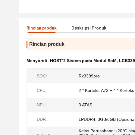
Rincian produk
Deskripsi Produk
Rincian produk
Menyoroti:
HOST*2 Sistem pada Modul SoM
,
LCB339
SOC:
Rk3399pro
CPU:
2 * Korteks-A72 + 4 * Kortek
NPU:
3 ATAS
DDR:
LPDDR4, 3GB/6GB (Opsional
Kelas Perusahaan: -20°C hi