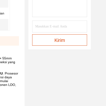
ian
Kirim
m × 55mm
neksi yang
MU
. Prosesor
msi daya
mulai
ponen LDO,