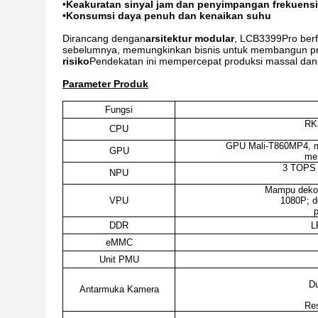
•
Keakuratan sinyal jam dan penyimpangan frekuensi
•
Konsumsi daya penuh dan kenaikan suhu
Dirancang dengan
arsitektur modular
, LCB3399Pro berfu
sebelumnya, memungkinkan bisnis untuk membangun pro
risiko
Pendekatan ini mempercepat produksi massal dan
Parameter Produk
Fungsi
RK3
CPU
GPU Mali-T860MP4, m
GPU
me
3 TOPS d
NPU
Mampu dekod
VPU
1080P; d
DDR
L
eMMC
Unit PMU
Du
Antarmuka Kamera
Res