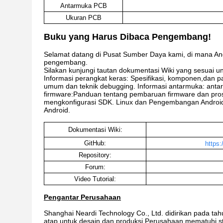
Antarmuka PCB
Ukuran PCB
Buku yang Harus Dibaca Pengembang!
Selamat datang di Pusat Sumber Daya kami, di mana An
pengembang.
Silakan kunjungi tautan dokumentasi Wiki yang sesuai un
Informasi perangkat keras: Spesifikasi, komponen,dan
umum dan teknik debugging. Informasi antarmuka: anta
firmware:Panduan tentang pembaruan firmware dan pros
mengkonfigurasi SDK. Linux dan Pengembangan Android
Android.
Dokumentasi Wiki:
GitHub:
https:
Repository:
Forum:
Video Tutorial:
Pengantar Perusahaan
Shanghai Neardi Technology Co., Ltd. didirikan pada ta
atap untuk desain dan produksi.Perusahaan mematuhi str