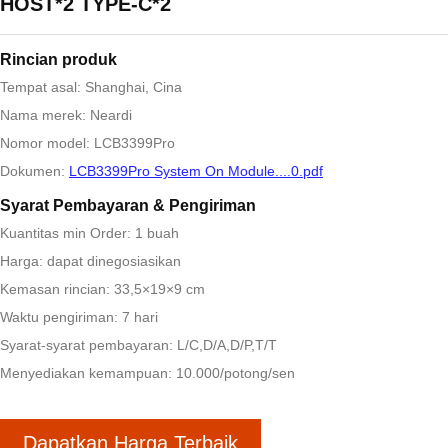
HOST*2 TYPE-C*2
Rincian produk
Tempat asal: Shanghai, Cina
Nama merek: Neardi
Nomor model: LCB3399Pro
Dokumen:
LCB3399Pro System On Module....0.pdf
Syarat Pembayaran & Pengiriman
Kuantitas min Order: 1 buah
Harga: dapat dinegosiasikan
Kemasan rincian: 33,5×19×9 cm
Waktu pengiriman: 7 hari
Syarat-syarat pembayaran: L/C,D/A,D/P,T/T
Menyediakan kemampuan: 10.000/potong/sen
Dapatkan Harga Terbaik