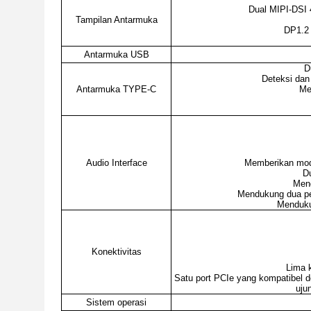
Dual MIPI-DSI
Tampilan Antarmuka
DP1.2 
Antarmuka USB
D
Deteksi da
Antarmuka TYPE-C
Me
Audio Interface
Memberikan mode
Du
Mend
Mendukung dua pen
Mendukun
Konektivitas
Lima 
Satu port PCIe yang kompatibel 
uju
Sistem operasi