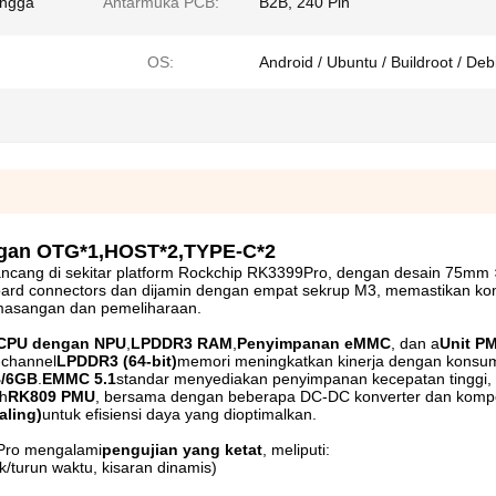
ingga
Antarmuka PCB:
B2B, 240 Pin
OS:
Android / Ubuntu / Buildroot / Deb
gan OTG*1,HOST*2,TYPE-C*2
irancang di sekitar platform Rockchip RK3399Pro, dengan desain 75m
ard connectors dan dijamin dengan empat sekrup M3, memastikan ko
masangan dan pemeliharaan.
CPU dengan NPU
,
LPDDR3 RAM
,
Penyimpanan eMMC
, dan a
Unit P
-channel
LPDDR3 (64-bit)
memori meningkatkan kinerja dengan konsu
B/6GB
.
EMMC 5.1
standar menyediakan penyimpanan kecepatan tinggi, 
eh
RK809 PMU
, bersama dengan beberapa DC-DC konverter dan kom
aling)
untuk efisiensi daya yang dioptimalkan.
Pro mengalami
pengujian yang ketat
, meliputi:
k/turun waktu, kisaran dinamis)