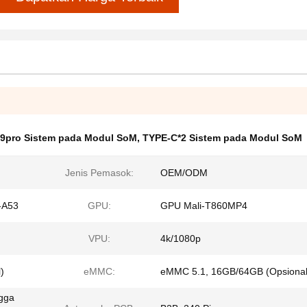
9pro Sistem pada Modul SoM
,
TYPE-C*2 Sistem pada Modul SoM
Jenis Pemasok:
OEM/ODM
s-A53
GPU:
GPU Mali-T860MP4
VPU:
4k/1080p
)
eMMC:
eMMC 5.1, 16GB/64GB (Opsional
ngga